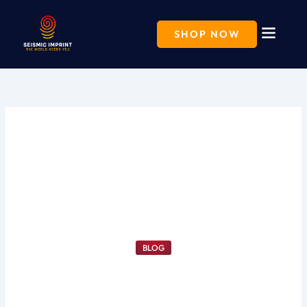
Skip
to
content
SHOP NOW
BLOG
Guide complet du casino
en ligne : tout ce que