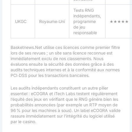
Tests RNG
indépendants,
UKGC
Royaume‑Uni
programme
★★★★★
de jeu
responsable
Basketnews.Net utilise ces licences comme premier filtre
lors de ses revues ; un site sans licence reconnue est
immédiatement exclu de nos classements. Nous
évaluons ensuite la sécurité des données grâce à des
audits techniques internes et à la conformité aux normes
PCI‑DSS pour les transactions bancaires.
Les audits indépendants constituent un autre pilier
essentiel : eCOGRA et iTech Labs testent régulièrement
l’équité des jeux en vérifiant que le RNG génère bien les
probabilités annoncées (par exemple un RTP moyen de
96 % pour les machines à sous). Un label eCOGRA valide
rassure immédiatement sur l’intégrité du logiciel utilisé
par le casino.