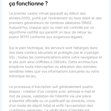
ça fonctionne ?
Le premier casino virtuel apparaît au début des
années 2000, porté par l’avènement du haut débit et des
premiers générateurs de nombres aléatoires (RNG).
Aujourd’hui, chaque spin ou main est contrôlé par un
algorithme certifié qui garantit un taux de retour au
joueur (RTP) conforme aux exigences légales.
Sur le plan technique, les serveurs sont hébergés dans
des data‑centers sécurisés et protégés par le cryptage
SSL ; toutes les communications entre votre navigateur et
le site sont ainsi chiffrées à 256 bits. Cette architecture
empêche toute interception ou altération des données
sensibles telles que vos informations bancaires ou votre
historique de jeu.
Le processus d’inscription suit généralement quatre
étapes : création d’un compte avec adresse e‑mail et
mot de passe, validation de l’identité via une pièce
d’identité officielle ou un justificatif de domicile, choix
d’un mode de dépôt initial et enfin l’acceptation des
conditions générales. La vérification d’identité est