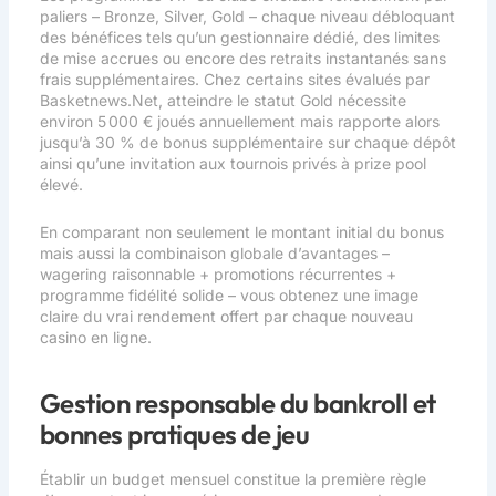
paliers – Bronze, Silver, Gold – chaque niveau débloquant
des bénéfices tels qu’un gestionnaire dédié, des limites
de mise accrues ou encore des retraits instantanés sans
frais supplémentaires. Chez certains sites évalués par
Basketnews.Net, atteindre le statut Gold nécessite
environ 5 000 € joués annuellement mais rapporte alors
jusqu’à 30 % de bonus supplémentaire sur chaque dépôt
ainsi qu’une invitation aux tournois privés à prize pool
élevé.
En comparant non seulement le montant initial du bonus
mais aussi la combinaison globale d’avantages –
wagering raisonnable + promotions récurrentes +
programme fidélité solide – vous obtenez une image
claire du vrai rendement offert par chaque nouveau
casino en ligne.
Gestion responsable du bankroll et
bonnes pratiques de jeu
Établir un budget mensuel constitue la première règle