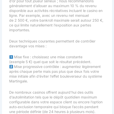
d’or pour tout joueur sérieux ; nous recommandons
généralement d’allouer au maximum 10 % du revenu
disponible aux activités récréatives incluant le casino en
ligne. Par exemple, avec un revenu net mensuel
de 2 500 €, votre bankroll maximale serait autour 250 €,
ce qui limite naturellement l’exposition aux pertes
importantes.
Deux techniques courantes permettent de contrôler
davantage vos mises :
Mise fixe : choisissez une mise constante
(exemple 5 €) quel que soit le résultat précédent.
Mise progressive contrôlée : augmentez légèrement
après chaque perte mais pas plus que deux fois votre
mise initiale afin d’éviter l’effet bouleverseur du système
Martingale.
De nombreux casinos offrent aujourd’hui des outils
d’autolimitation tels que le dépôt quotidien maximum
configurable dans votre espace client ou encore l’option
auto‑exclusion temporaire qui bloque l’accès pendant
une période définie (de 24 heures à plusieurs mois).