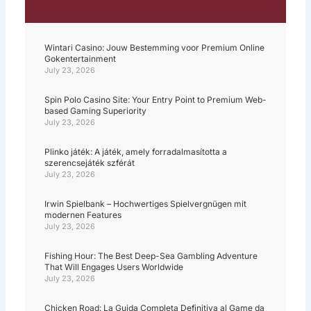
Wintari Casino: Jouw Bestemming voor Premium Online
Gokentertainment
July 23, 2026
Spin Polo Casino Site: Your Entry Point to Premium Web-
based Gaming Superiority
July 23, 2026
Plinko játék: A játék, amely forradalmasította a
szerencsejáték szférát
July 23, 2026
Irwin Spielbank – Hochwertiges Spielvergnügen mit
modernen Features
July 23, 2026
Fishing Hour: The Best Deep-Sea Gambling Adventure
That Will Engages Users Worldwide
July 23, 2026
Chicken Road: La Guida Completa Definitiva al Game da