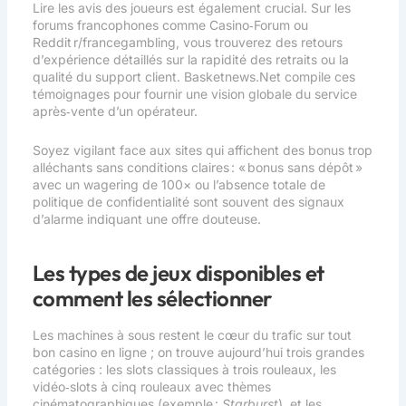
Lire les avis des joueurs est également crucial. Sur les
forums francophones comme Casino‑Forum ou
Reddit r/francegambling, vous trouverez des retours
d’expérience détaillés sur la rapidité des retraits ou la
qualité du support client. Basketnews.Net compile ces
témoignages pour fournir une vision globale du service
après‑vente d’un opérateur.
Soyez vigilant face aux sites qui affichent des bonus trop
alléchants sans conditions claires : « bonus sans dépôt »
avec un wagering de 100× ou l’absence totale de
politique de confidentialité sont souvent des signaux
d’alarme indiquant une offre douteuse.
Les types de jeux disponibles et
comment les sélectionner
Les machines à sous restent le cœur du trafic sur tout
bon casino en ligne ; on trouve aujourd’hui trois grandes
catégories : les slots classiques à trois rouleaux, les
vidéo‑slots à cinq rouleaux avec thèmes
cinématographiques (exemple :
Starburst
), et les