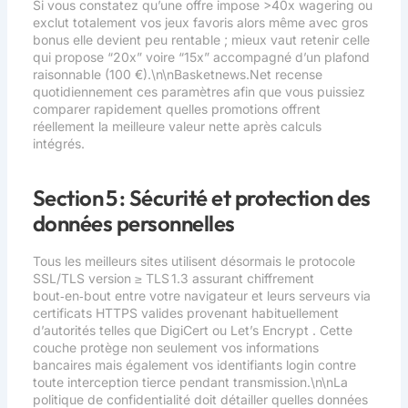
Si vous constatez qu’une offre impose >40x wagering ou
exclut totalement vos jeux favoris alors même avec gros
bonus elle devient peu rentable ; mieux vaut retenir celle
qui propose “20x” voire “15x” accompagné d’un plafond
raisonnable (
100 €).\n\nBasketnews.Net recense
quotidiennement ces paramètres afin que vous puissiez
comparer rapidement quelles promotions offrent
réellement la meilleure valeur nette après calculs
intégrés.
Section 5 : Sécurité et protection des
données personnelles
Tous les meilleurs sites utilisent désormais le protocole
SSL/TLS version ≥ TLS 1.​3 assurant chiffrement
bout‑en‑bout entre votre navigateur et leurs serveurs via
certificats HTTPS valides provenant habituellement
d’autorités telles que DigiCert ou Let’s Encrypt . Cette
couche protège non seulement vos informations
bancaires mais également vos identifiants login contre
toute interception tierce pendant transmission.\n\nLa
politique de confidentialité doit détailler quelles données