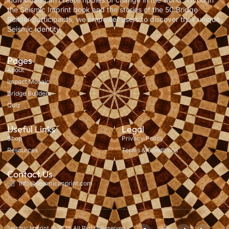
the Seismic Imprint book and the stories of the 50 Bridge
Builder participants, we empower users to discover their unique
Seismic Identity,
Pages
About
Impact Mosaic
Bridge Builders
Quiz
Useful Links
Legal
Shop
Privacy Policy
Resources
Terms & Conditions
Contact Us
info@seismicimprint.com
F
I
T
L
a
n
i
i
Seismic Imprint © 2025 All Rights Reserved