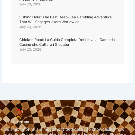
July 23, 2026
Fishing Hour: The Best Deep-Sea Gambling Adventure
That Will Engages Users Worldwide
July 23, 2026
Chicken Road: La Guida Completa Definitiva al Game da
Casino che Cattura i Giocatori
July 23, 2026
Seismic Imprint is a movement dedicated to showcasing how
individuals can create ripples of change in the world. Through