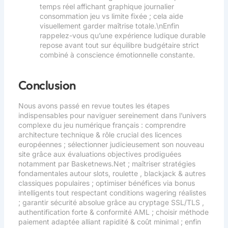
temps réel affichant graphique journalier
consommation jeu vs limite fixée ; cela aide
visuellement garder maîtrise totale.\nEnfin
rappelez-vous qu’une expérience ludique durable
repose avant tout sur équilibre budgétaire strict
combiné à conscience émotionnelle constante.
Conclusion
Nous avons passé en revue toutes les étapes
indispensables pour naviguer sereinement dans l’univers
complexe du jeu numérique français : comprendre
architecture technique & rôle crucial des licences
européennes ; sélectionner judicieusement son nouveau
site grâce aux évaluations objectives prodiguées
notamment par Basketnews.Net ; maîtriser stratégies
fondamentales autour slots, roulette , blackjack & autres
classiques populaires ; optimiser bénéfices via bonus
intelligents tout respectant conditions wagering réalistes
; garantir sécurité absolue grâce au cryptage SSL/TLS ,
authentification forte & conformité AML ; choisir méthode
paiement adaptée alliant rapidité & coût minimal ; enfin