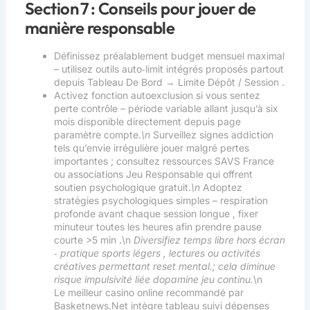
Section 7 : Conseils pour jouer de
manière responsable
Définissez préalablement budget mensuel maximal
­– utilisez outils auto‑limit intégrés proposés partout
depuis Tableau De Bord → Limite Dépôt / Session .
Activez fonction auto­exclusion si vous sentez
perte contrôle ­– période variable allant jusqu’à six
mois disponible directement depuis page
paramètre compte.
\n
Surveillez signes addiction
tels qu’envie irrégulière jouer malgré pertes
importantes ; consultez ressources SAVS France
ou associations Jeu Responsable qui offrent
soutien psychologique gratuit.
\n
Adoptez
stratégies psychologiques simples ­– respiration
profonde avant chaque session longue , fixer
minuteur toutes les heures afin prendre pause
courte >5 min .\n
Diversifiez temps libre hors écran
‑ pratique sports légers , lectures ou activités
créatives permettant reset mental.; cela diminue
risque impulsivité liée dopamine jeu continu.
\n
Le meilleur casino online recommandé par
Basketnews.Net intègre tableau suivi dépenses