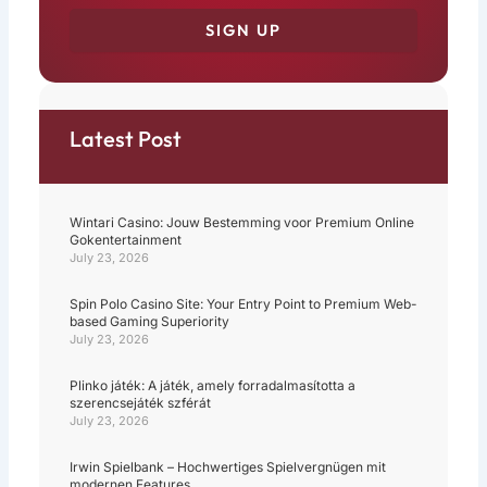
SIGN UP
Latest Post
Wintari Casino: Jouw Bestemming voor Premium Online
Gokentertainment
July 23, 2026
Spin Polo Casino Site: Your Entry Point to Premium Web-
based Gaming Superiority
July 23, 2026
Plinko játék: A játék, amely forradalmasította a
szerencsejáték szférát
July 23, 2026
Irwin Spielbank – Hochwertiges Spielvergnügen mit
modernen Features