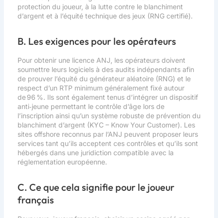
protection du joueur, à la lutte contre le blanchiment
d’argent et à l’équité technique des jeux (RNG certifié).
B. Les exigences pour les opérateurs
Pour obtenir une licence ANJ, les opérateurs doivent
soumettre leurs logiciels à des audits indépendants afin
de prouver l’équité du générateur aléatoire (RNG) et le
respect d’un RTP minimum généralement fixé autour
de 96 %. Ils sont également tenus d’intégrer un dispositif
anti‑jeune permettant le contrôle d’âge lors de
l’inscription ainsi qu’un système robuste de prévention du
blanchiment d’argent (KYC – Know Your Customer). Les
sites offshore reconnus par l’ANJ peuvent proposer leurs
services tant qu’ils acceptent ces contrôles et qu’ils sont
hébergés dans une juridiction compatible avec la
réglementation européenne.
C. Ce que cela signifie pour le joueur
français