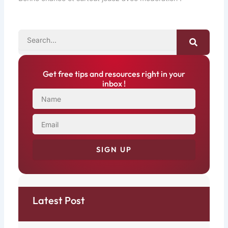
SEARCH
Get free tips and resources right in your
inbox !
NAME
EMAIL
SIGN UP
Latest Post