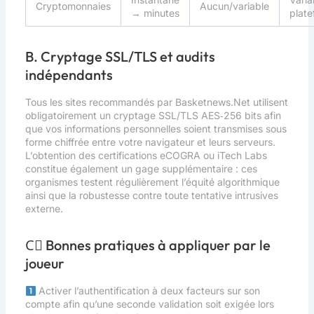
Cryptomonnaies
Aucun/variable
→ minutes
plat
B. Cryptage SSL/TLS et audits
indépendants
Tous les sites recommandés par Basketnews.Net utilisent
obligatoirement un cryptage SSL/TLS AES‑256 bits afin
que vos informations personnelles soient transmises sous
forme chiffrée entre votre navigateur et leurs serveurs.
L’obtention des certifications eCOGRA ou iTech Labs
constitue également un gage supplémentaire : ces
organismes testent régulièrement l’équité algorithmique
ainsi que la robustesse contre toute tentative intrusives
externe.
C️⃣ Bonnes pratiques à appliquer par le
joueur
Activer l’authentification à deux facteurs sur son
compte afin qu’une seconde validation soit exigée lors