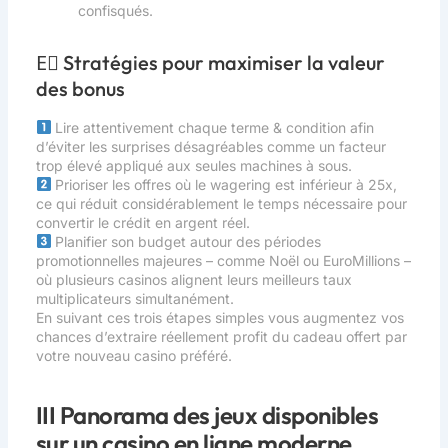
confisqués.
E️⃣ Stratégies pour maximiser la valeur
des bonus
Lire attentivement chaque terme & condition afin
d’éviter les surprises désagréables comme un facteur
trop élevé appliqué aux seules machines à sous.
Prioriser les offres où le wagering est inférieur à 25x,
ce qui réduit considérablement le temps nécessaire pour
convertir le crédit en argent réel.
Planifier son budget autour des périodes
promotionnelles majeures – comme Noël ou EuroMillions –
où plusieurs casinos alignent leurs meilleurs taux
multiplicateurs simultanément.
En suivant ces trois étapes simples vous augmentez vos
chances d’extraire réellement profit du cadeau offert par
votre nouveau casino préféré.
III Panorama des jeux disponibles
sur un casino en ligne moderne