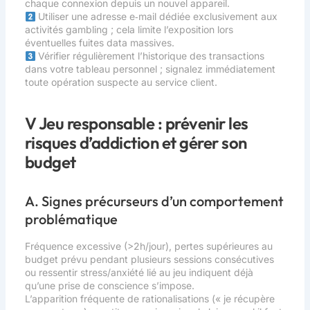
chaque connexion depuis un nouvel appareil.
Utiliser une adresse e‑mail dédiée exclusivement aux
activités gambling ; cela limite l’exposition lors
éventuelles fuites data massives.
Vérifier régulièrement l’historique des transactions
dans votre tableau personnel ; signalez immédiatement
toute opération suspecte au service client.
V Jeu responsable : prévenir les
risques d’addiction et gérer son
budget
A. Signes précurseurs d’un comportement
problématique
Fréquence excessive (>2h/jour), pertes supérieures au
budget prévu pendant plusieurs sessions consécutives
ou ressentir stress/anxiété lié au jeu indiquent déjà
qu’une prise de conscience s’impose.
L’apparition fréquente de rationalisations (« je récupère