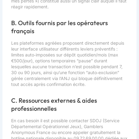
mes pertes ») constitue aussi un signal clair auquel il faut
réagir rapidement.
B. Outils fournis par les opérateurs
français
Les plateformes agréées proposent directement depuis
leur interface utilisateur différents leviers préventifs :
limites auto‑imposées sur dépôt quotidien/mois (max
€500/jour), options temporaires “pause” durant
lesquelles aucune transaction n’est possible pendant 7,
30 ou 90 jours, ainsi qu’une fonction “auto‑exclusion”
gérée centralement via l’ANJ qui bloque définitivement
tout accès après confirmation écrite.
C.​ Ressources externes & aides
professionnelles
En cas besoin il est possible contacter SDOJ (Service
Départemental Opérationnel Jeux), Gamblers
Anonymous France ou encore appeler gratuitement la
hotline nationale disponible au 09 72 69 00 00 dédiée aux