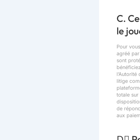
C. Ce
le jo
Pour vous,
agréé par
sont proté
bénéficie
l’Autorité
litige com
plateform
totale sur
dispositi
de répond
aux paiem
D️⃣ P