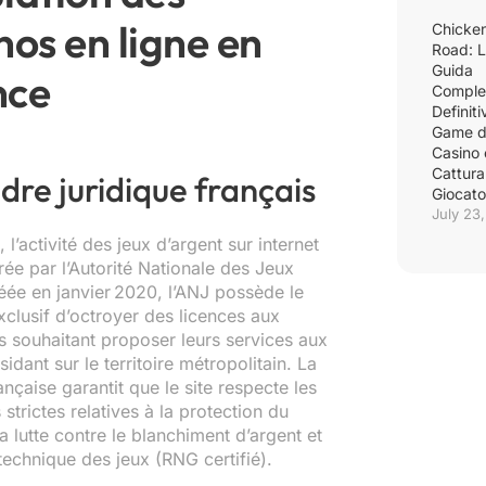
nos en ligne en
Chicke
Road: 
Guida
nce
Comple
Definiti
Game 
Casino
Cattura 
dre juridique français
Giocato
July 23
 l’activité des jeux d’argent sur internet
rée par l’Autorité Nationale des Jeux
éée en janvier 2020, l’ANJ possède le
xclusif d’octroyer des licences aux
s souhaitant proposer leurs services aux
sidant sur le territoire métropolitain. La
ançaise garantit que le site respecte les
strictes relatives à la protection du
la lutte contre le blanchiment d’argent et
 technique des jeux (RNG certifié).