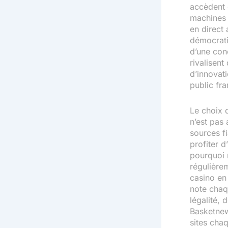
accèdent 
machines 
en direct 
démocrati
d’une con
rivalisent
d’innovati
public fr
Le choix 
n’est pas 
sources fi
profiter d
pourquoi 
régulière
casino en
note chaq
légalité, 
Basketnew
sites chaq