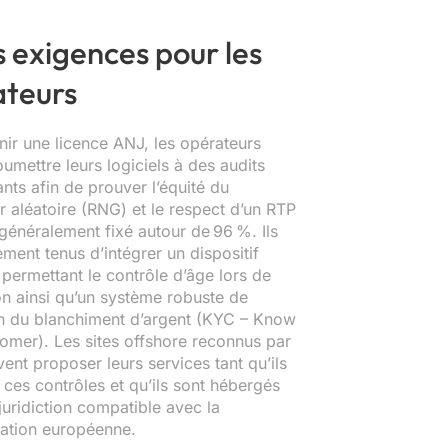
s exigences pour les
ateurs
nir une licence ANJ, les opérateurs
umettre leurs logiciels à des audits
nts afin de prouver l’équité du
r aléatoire (RNG) et le respect d’un RTP
énéralement fixé autour de 96 %. Ils
ment tenus d’intégrer un dispositif
 permettant le contrôle d’âge lors de
ion ainsi qu’un système robuste de
n du blanchiment d’argent (KYC – Know
omer). Les sites offshore reconnus par
ent proposer leurs services tant qu’ils
 ces contrôles et qu’ils sont hébergés
juridiction compatible avec la
ation européenne.