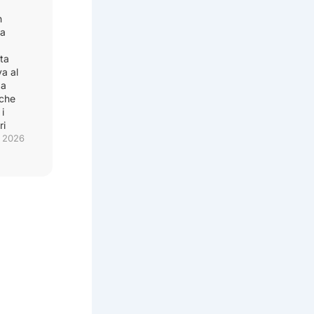
n
La
ta
va al
da
 che
i
ri
, 2026