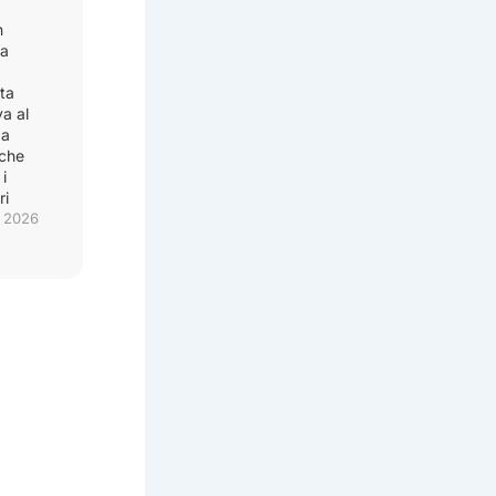
n
La
ta
va al
da
 che
i
ri
, 2026