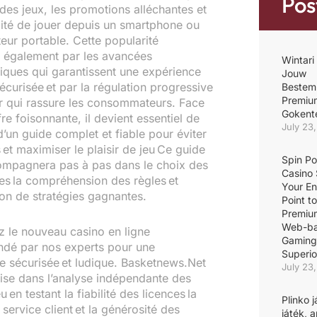
Pos
 des jeux, les promotions alléchantes et
ilité de jouer depuis un smartphone ou
eur portable. Cette popularité
e également par les avancées
Wintari
iques qui garantissent une expérience
Jouw
sécurisée et par la régulation progressive
Bestem
Premiu
r qui rassure les consommateurs. Face
Gokent
fre foisonnante, il devient essentiel de
July 23
’un guide complet et fiable pour éviter
 et maximiser le plaisir de jeu Ce guide
Spin Po
mpagnera pas à pas dans le choix des
Casino 
es la compréhension des règles et
Your En
ion de stratégies gagnantes.
Point to
Premiu
Web-b
z le
nouveau casino en ligne
Gaming
dé par nos experts pour une
Superio
e sécurisée et ludique. Basketnews.Net
July 23
lise dans l’analyse indépendante des
u en testant la fiabilité des licences la
Plinko j
 service client et la générosité des
játék, 