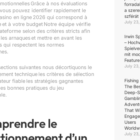
omotionnelles Grâce à nos évaluations
forrada
 vous pouvez identifier rapidement le
a szere
szférát
casino en ligne 2026 qui correspond à
July 23
e et à votre budget Notre équipe vérifie
teforme selon des critères stricts afin
Irwin S
 les arnaques et mettre en avant les
– Hoch
s qui respectent les normes
Spielv
nes.
mit mo
Feature
July 23
sections suivantes nous décortiquons le
ement technique les critères de sélection
Fishing
teur fiable les stratégies gagnantes
The Be
 les bonnes pratiques du jeu
Deep-S
le.
Gambli
Advent
That Wi
Engage
prendre le
Users
Worldw
tionnement d’un
July 23