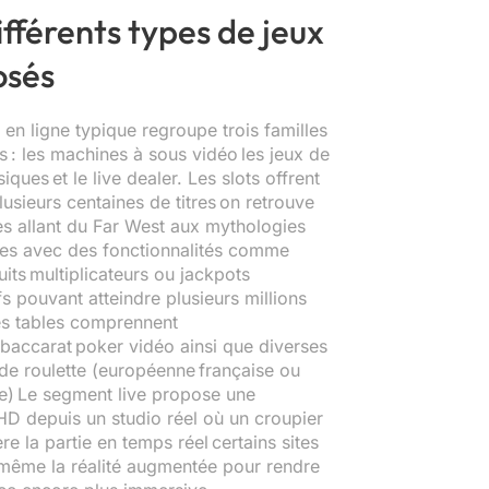
ifférents types de jeux
osés
en ligne typique regroupe trois familles
s : les machines à sous vidéo les jeux de
siques et le live dealer. Les slots offrent
usieurs centaines de titres on retrouve
s allant du Far West aux mythologies
es avec des fonctionnalités comme
uits multiplicateurs ou jackpots
s pouvant atteindre plusieurs millions
es tables comprennent
 baccarat poker vidéo ainsi que diverses
 de roulette (européenne française ou
e) Le segment live propose une
 HD depuis un studio réel où un croupier
e la partie en temps réel certains sites
 même la réalité augmentée pour rendre