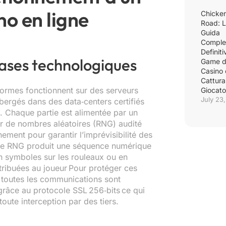
no en ligne
Chicke
Road: 
Guida
Comple
Definiti
ases technologiques
Game 
Casino
Cattura 
formes fonctionnent sur des serveurs
Giocato
July 23
bergés dans des data‑centers certifiés
. Chaque partie est alimentée par un
r de nombres aléatoires (RNG) audité
ement pour garantir l’imprévisibilité des
 Le RNG produit une séquence numérique
en symboles sur les rouleaux ou en
stribuées au joueur Pour protéger ces
toutes les communications sont
 grâce au protocole SSL 256‑bits ce qui
oute interception par des tiers.