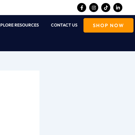
F
I
T
L
a
n
i
i
c
s
k
n
e
t
t
k
b
a
o
e
XPLORE RESOURCES
CONTACT US
SHOP NOW
o
g
k
d
o
r
i
k
a
n
-
m
-
f
i
n