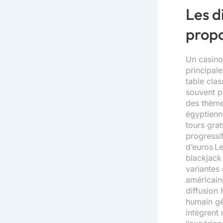
Les d
prop
Un casino 
principale
table clas
souvent pl
des thème
égyptienn
tours grat
progressif
d’euros L
blackjack
variantes
américain
diffusion
humain gèr
intègrent