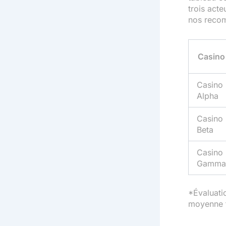
trois act
nos reco
Casino
Casino
Alpha
Casino
Beta
Casino
Gamma
*Évaluati
moyenne t