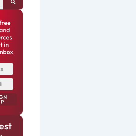
free
 and
urces
t in
inbox
IGN
UP
est