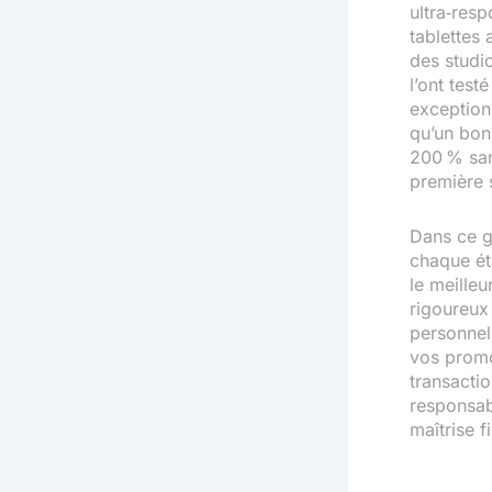
ultra‑res
tablettes 
des studi
l’ont test
exceptionn
qu’un bon
200 % san
première s
Dans ce g
chaque ét
le meilleu
rigoureux 
personnel
vos promo
transacti
responsabl
maîtrise f