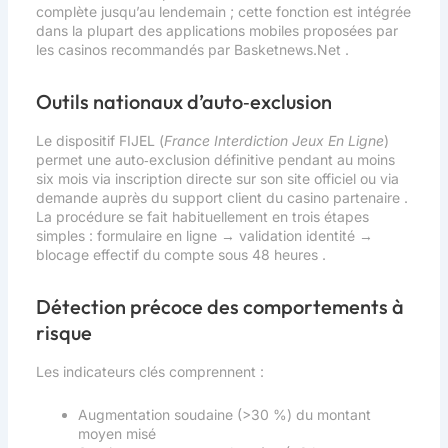
complète jusqu’au lendemain ; cette fonction est intégrée
dans la plupart des applications mobiles proposées par
les casinos recommandés par Basketnews.Net .
Outils nationaux d’auto‑exclusion
Le dispositif FIJEL (
France Interdiction Jeux En Ligne
)
permet une auto‑exclusion définitive pendant au moins
six mois via inscription directe sur son site officiel ou via
demande auprès du support client du casino partenaire .
La procédure se fait habituellement en trois étapes
simples : formulaire en ligne → validation identité →
blocage effectif du compte sous 48 heures .
Détection précoce des comportements à
risque
Les indicateurs clés comprennent :
Augmentation soudaine (>30 %) du montant
moyen misé