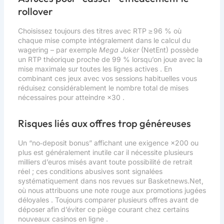
rollover
Choisissez toujours des titres avec RTP ≥ 96 % où
chaque mise compte intégralement dans le calcul du
wagering – par exemple
Mega Joker
(NetEnt) possède
un RTP théorique proche de 99 % lorsqu’on joue avec la
mise maximale sur toutes les lignes actives . En
combinant ces jeux avec vos sessions habituelles vous
réduisez considérablement le nombre total de mises
nécessaires pour atteindre ×30 .
Risques liés aux offres trop généreuses
Un “no‑deposit bonus” affichant une exigence ×200 ou
plus est généralement inutile car il nécessite plusieurs
milliers d’euros misés avant toute possibilité de retrait
réel ; ces conditions abusives sont signalées
systématiquement dans nos revues sur Basketnews.Net,
où nous attribuons une note rouge aux promotions jugées
déloyales . Toujours comparer plusieurs offres avant de
déposer afin d’éviter ce piège courant chez certains
nouveaux casinos en ligne .