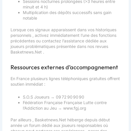
Sessions nocturnes prolongées (>3 heures entre
minuit et 4 h)
Multiplication des dépôts successifs sans gain
notable
Lorsque ces signaux apparaissent dans vos historiques
personnels , activez immédiatement l’une des fonctions
précédentes ou contactez l’assistance dédiée aux
joueurs problématiques présentée dans nos revues
Basketnews.Net .
Ressources externes d’accompagnement
En France plusieurs lignes téléphoniques gratuites offrent
soutien immédiat :
S.O.S Joueurs → 09 72 90 90 90
Fédération Française Française Lutte contre
l’Addiction au Jeu → www.fgj.org
Par ailleurs , Basketnews.Net héberge depuis début
année un forum dédié aux joueurs responsables où
chacun peut partager ses expériences , poser des