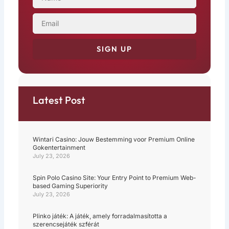
EMAIL
SIGN UP
Latest Post
Wintari Casino: Jouw Bestemming voor Premium Online
Gokentertainment
July 23, 2026
Spin Polo Casino Site: Your Entry Point to Premium Web-
based Gaming Superiority
July 23, 2026
Plinko játék: A játék, amely forradalmasította a
szerencsejáték szférát