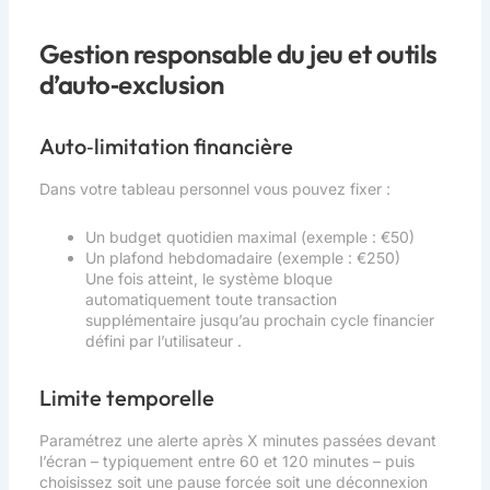
Gestion responsable du jeu et outils
d’auto‑exclusion
Auto‑limitation financière
Dans votre tableau personnel vous pouvez fixer :
Un budget quotidien maximal (exemple : €50)
Un plafond hebdomadaire (exemple : €250)
Une fois atteint, le système bloque
automatiquement toute transaction
supplémentaire jusqu’au prochain cycle financier
défini par l’utilisateur .
Limite temporelle
Paramétrez une alerte après X minutes passées devant
l’écran – typiquement entre 60 et 120 minutes – puis
choisissez soit une pause forcée soit une déconnexion