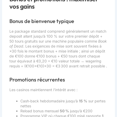
vos gains
Bonus de bienvenue typique
Le package standard comprend généralement un match
deposit allant jusqu’à 100 % sur votre premier dépôt +
50 tours gratuits sur une machine populaire comme
Book
of Dead
. Les exigences de mise sont souvent fixées à
×30 fois le montant bonus + mise initiale ; ainsi un dépôt
de €100 donne €100 bonus + €50 tours dont chaque
tour équivaut à €0,20 = €10 valeur totale → wagering
requis = (€100+€10)×30 = €3 300 avant retrait possible .
Promotions récurrentes
Les casinos maintiennent l’intérêt avec :
Cash‑back hebdomadaire jusqu’à
15 %
sur pertes
nettes
Reload bonus mensuel
50 %
jusqu’à €200
Programme VIP où chaque €100 misé rapporte
1