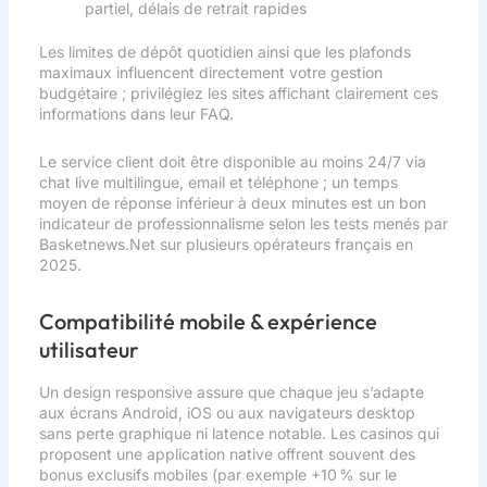
partiel, délais de retrait rapides
Les limites de dépôt quotidien ainsi que les plafonds
maximaux influencent directement votre gestion
budgétaire ; privilégiez les sites affichant clairement ces
informations dans leur FAQ.
Le service client doit être disponible au moins 24/7 via
chat live multilingue, email et téléphone ; un temps
moyen de réponse inférieur à deux minutes est un bon
indicateur de professionnalisme selon les tests menés par
Basketnews.Net sur plusieurs opérateurs français en
2025.
Compatibilité mobile & expérience
utilisateur
Un design responsive assure que chaque jeu s’adapte
aux écrans Android, iOS ou aux navigateurs desktop
sans perte graphique ni latence notable. Les casinos qui
proposent une application native offrent souvent des
bonus exclusifs mobiles (par exemple +10 % sur le