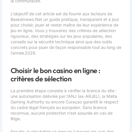
la communauté.
L’objectif de cet article est de fournir aux lecteurs de
Basketnews.Net un guide pratique, transparent et à jour
pour choisir, jouer et rester maître de leur expérience de
jeu en ligne. Vous y trouverez des critères de sélection
rigoureux, des stratégies sur les jeux populaires, des
conseils sur la sécurité technique ainsi que des outils
concrets pour jouer de façon responsable tout au long de
l’année 2026.
Choisir le bon casino en ligne :
critères de sélection
La première étape consiste à vérifier la licence du site :
une autorisation délivrée par l’ANJ (ex‑ARJEL), la Malta
Gaming Authority ou encore Curaçao garantit le respect
du cadre légal français ou européen. Sans licence
reconnue, aucune protection n’est assurée en cas de
litige.
Ensuite, la réputation se mesure à travers les avis des