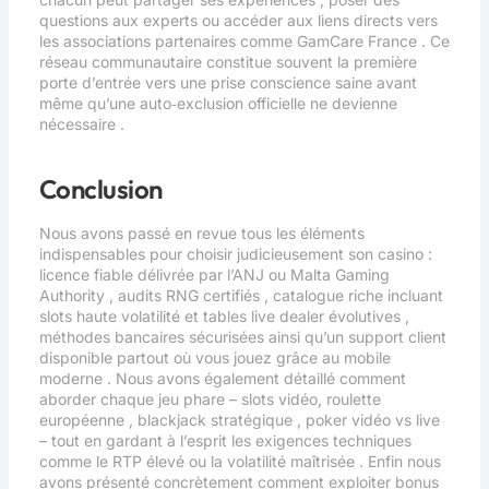
questions aux experts ou accéder aux liens directs vers
les associations partenaires comme GamCare France . Ce
réseau communautaire constitue souvent la première
porte d’entrée vers une prise conscience saine avant
même qu’une auto‑exclusion officielle ne devienne
nécessaire .
Conclusion
Nous avons passé en revue tous les éléments
indispensables pour choisir judicieusement son casino :
licence fiable délivrée par l’ANJ ou Malta Gaming
Authority , audits RNG certifiés , catalogue riche incluant
slots haute volatilité et tables live dealer évolutives ,
méthodes bancaires sécurisées ainsi qu’un support client
disponible partout où vous jouez grâce au mobile
moderne . Nous avons également détaillé comment
aborder chaque jeu phare – slots vidéo, roulette
européenne , blackjack stratégique , poker vidéo vs live
– tout en gardant à l’esprit les exigences techniques
comme le RTP élevé ou la volatilité maîtrisée . Enfin nous
avons présenté concrètement comment exploiter bonus