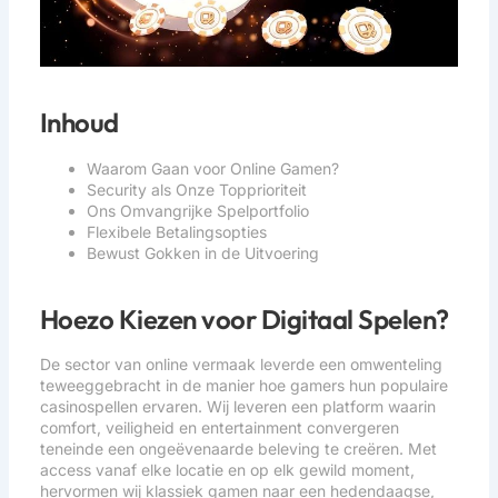
Inhoud
Waarom Gaan voor Online Gamen?
Security als Onze Topprioriteit
Ons Omvangrijke Spelportfolio
Flexibele Betalingsopties
Bewust Gokken in de Uitvoering
Hoezo Kiezen voor Digitaal Spelen?
De sector van online vermaak leverde een omwenteling
teweeggebracht in de manier hoe gamers hun populaire
casinospellen ervaren. Wij leveren een platform waarin
comfort, veiligheid en entertainment convergeren
teneinde een ongeëvenaarde beleving te creëren. Met
access vanaf elke locatie en op elk gewild moment,
hervormen wij klassiek gamen naar een hedendaagse,