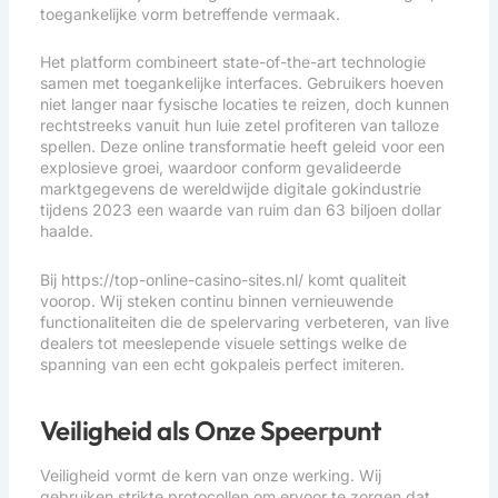
toegankelijke vorm betreffende vermaak.
Het platform combineert state-of-the-art technologie
samen met toegankelijke interfaces. Gebruikers hoeven
niet langer naar fysische locaties te reizen, doch kunnen
rechtstreeks vanuit hun luie zetel profiteren van talloze
spellen. Deze online transformatie heeft geleid voor een
explosieve groei, waardoor conform gevalideerde
marktgegevens de wereldwijde digitale gokindustrie
tijdens 2023 een waarde van ruim dan 63 biljoen dollar
haalde.
Bij
https://top-online-casino-sites.nl/
komt qualiteit
voorop. Wij steken continu binnen vernieuwende
functionaliteiten die de spelervaring verbeteren, van live
dealers tot meeslepende visuele settings welke de
spanning van een echt gokpaleis perfect imiteren.
Veiligheid als Onze Speerpunt
Veiligheid vormt de kern van onze werking. Wij
gebruiken strikte protocollen om ervoor te zorgen dat