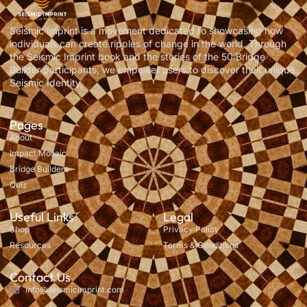
Seismic Imprint is a movement dedicated to showcasing how
individuals can create ripples of change in the world. Through
the Seismic Imprint book and the stories of the 50 Bridge
Builder participants, we empower users to discover their unique
Seismic Identity,
Pages
About
Impact Mosaic
Bridge Builders
Quiz
Useful Links
Legal
Shop
Privacy Policy
Resources
Terms & Conditions
Contact Us
info@seismicimprint.com