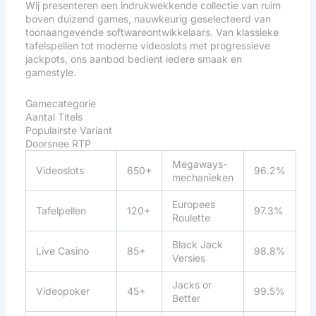
Wij presenteren een indrukwekkende collectie van ruim
boven duizend games, nauwkeurig geselecteerd van
toonaangevende softwareontwikkelaars. Van klassieke
tafelspellen tot moderne videoslots met progressieve
jackpots, ons aanbod bedient iedere smaak en
gamestyle.
Gamecategorie
Aantal Titels
Populairste Variant
Doorsnee RTP
Megaways-
Videoslots
650+
96.2%
mechanieken
Europees
Tafelpellen
120+
97.3%
Roulette
Black Jack
Live Casino
85+
98.8%
Versies
Jacks or
Videopoker
45+
99.5%
Better