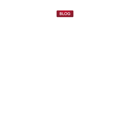
BLOG
Hva Eksistere Minimum
otinstitusjon Atomnumme
JL Kasino – Norway Sign
day Online BruceBet Cas