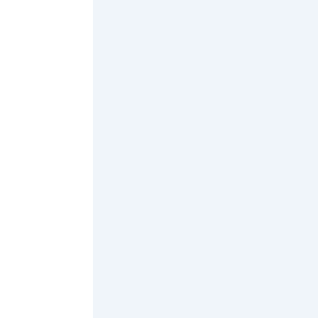
r 85
 Up
ino