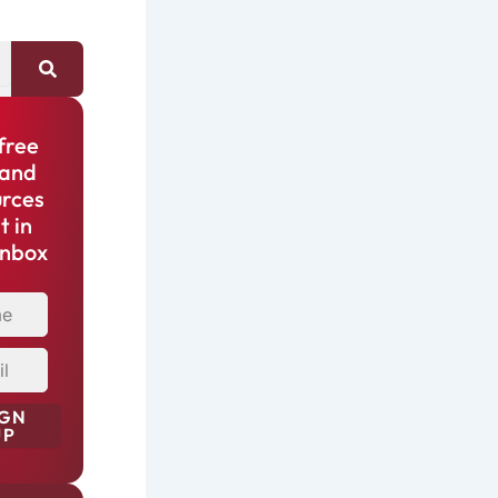
free
 and
urces
t in
inbox
IGN
UP