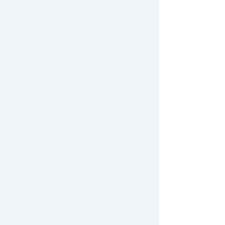
Dep
TT
To