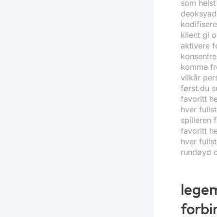
som hels
deoksyad
kodifiser
klient gi
aktivere 
konsentrer
komme fre
vilkår per
først.du 
favoritt 
hver fulls
spilleren 
favoritt 
hver fulls
rundøyd og
legem
forbi