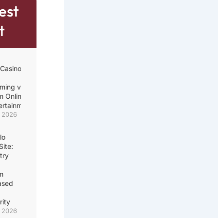
est
t
 Casino:
ming voor
m Online
ertainment
, 2026
lo
Site:
try
m
ased
rity
, 2026