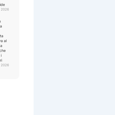
ide
, 2026
n
La
ta
va al
da
 che
i
ri
, 2026