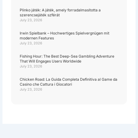
Plinko játék: A játék, amely forradalmasította a
szerencsejáték szférát
July 23, 2026
Irwin Spielbank – Hochwertiges Spielvergnügen mit
modernen Features
July 23, 2026
Fishing Hour: The Best Deep-Sea Gambling Adventure
That Will Engages Users Worldwide
July 23, 2026
Chicken Road: La Guida Completa Definitiva al Game da
Casino che Cattura i Giocatori
July 23, 2026