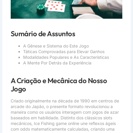
Sumário de Assuntos
A Gênese e Sistema do Este Jogo
Táticas Comprovadas para Elevar Ganhos
Modalidades Populares e As Características
A Mente Por Detrás da Experiência
A Criação e Mecânica do Nosso
Jogo
Criado originalmente na década de 1990 em centros de
arcade do Japão, o presente formato revolucionou a
maneira como os usuários interagem com jogos de azar
baseados em habilidade. Distinto dos clássicos slots
mecânicos,
Ice Fishing game online
une reflexos ágeis
com odds matematicamente calculadas, criando uma