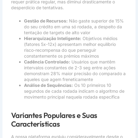
requer prática regular, mas diminui drasticamente o
desperdício de tentativas.
Gestão de Recursos:
Não gaste superior de 15%
do seu crédito em uma só rodada, a despeito da
tentação de targets de alto valor
Hierarquização Inteligente:
Objetivos médios
(fatores 5x-12x) apresentam melhor equilíbrio
risco-recompensa do que perseguir
constantemente os prémios máximos
Cadência Controlado:
Usuários que mantêm
intervalos constantes de 2-3 seg entre ações
demonstram 28% maior precisão do comparado a
aqueles que agem freneticamente
Análise de Sequências:
Os 10 primeiros 10
segundos de cada rodada indicam o algoritmo de
movimento principal naquela rodada específica
Variantes Populares e Suas
Características
A nossa plataforma evoluiu consideravelmente desde o