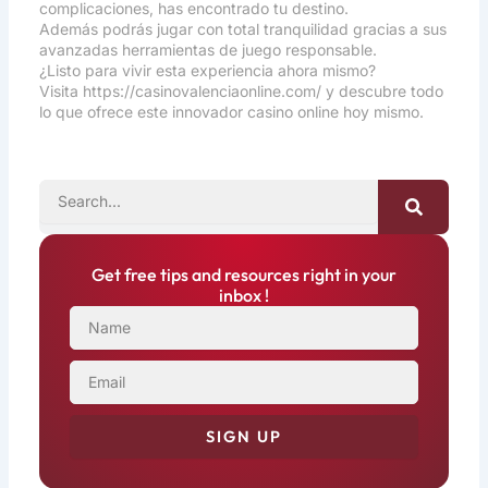
complicaciones, has encontrado tu destino.
Además podrás jugar con total tranquilidad gracias a sus
avanzadas herramientas de juego responsable.
¿Listo para vivir esta experiencia ahora mismo?
Visita
https://casinovalenciaonline.com/
y descubre todo
lo que ofrece este innovador casino online hoy mismo.
SEARCH
Get free tips and resources right in your
inbox !
NAME
EMAIL
SIGN UP