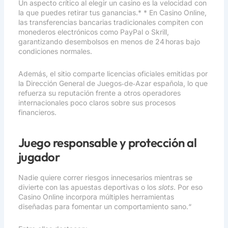
Un aspecto crítico al elegir un casino es la velocidad con
la que puedes retirar tus ganancias.* * En Casino Online,
las transferencias bancarias tradicionales compiten con
monederos electrónicos como PayPal o Skrill,
garantizando desembolsos en menos de 24 horas bajo
condiciones normales.​
Además, el sitio comparte licencias oficiales emitidas por
la Dirección General de Juegos​‑​de‑Azar española, lo que
refuerza su reputación frente a otros operadores
internacionales poco claros sobre sus procesos
financieros.
Juego responsable y protección al
jugador
Nadie quiere correr riesgos innecesarios mientras se
divierte con las apuestas deportivas o los
slots
. Por eso
Casino Online incorpora múltiples herramientas
diseñadas para fomentar un comportamiento sano.“