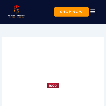
Skip
to
content
SHOP NOW
BLOG
Impacto solidario de
**Casino Online**: