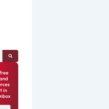
free
 and
urces
t in
inbox