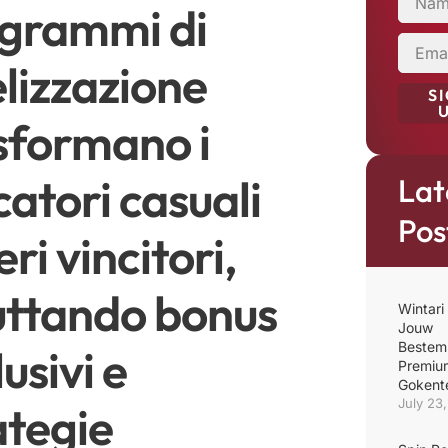
grammi di
EMAIL
elizzazione
S
sformano i
catori casuali
Lat
Pos
eri vincitori,
uttando bonus
Wintari
Jouw
Bestem
usivi e
Premiu
Gokent
July 23
ategie