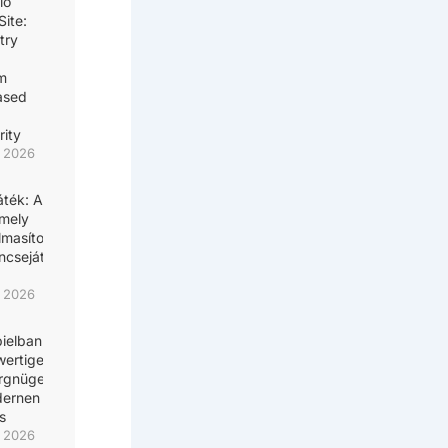
lo
Site:
try
m
ased
rity
, 2026
áték: A
amely
lmasította
ncsejáték
, 2026
pielbank
wertiges
ergnügen
dernen
s
, 2026