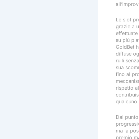
all’improv
Le slot p
grazie a u
effettuate
su più pia
GoldBet h
diffuse og
rulli senz
sua scom
fino al pr
meccanism
rispetto al
contribui
qualcuno 
Dal punto 
progressiv
ma la pos
premio ma