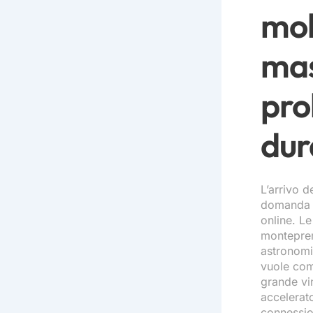
mob
mas
pro
dur
L’arrivo 
domanda d
online. Le
monteprem
astronomic
vuole com
grande vi
accelerat
connessio