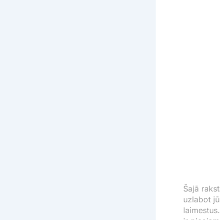
Kā le
pra
Šajā raks
uzlabot jū
laimestus