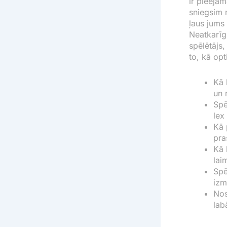
ir pieejam
sniegsim 
ļaus jums
Neatkarīgi
spēlētājs,
to, kā op
Kā 
un 
Spē
lex
Kā 
pr
Kā 
lai
Spē
izm
Nos
lab