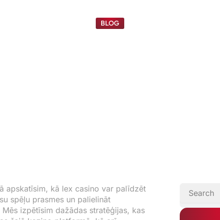
BLOG
x casino var uzlabot jūsu
smes un palielināt laime
SEARCH
tā apskatīsim, kā
lex casino
var palīdzēt
su spēļu prasmes un palielināt
. Mēs izpētīsim dažādas stratēģijas, kas