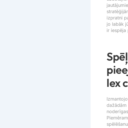
jautājumi
stratēģijā
izpratni 
jo labāk j
ir iespēja
Spēļ
piee
lex 
Izmantojot
dažādām s
noderīgas,
Piemēram, 
spēlēšanu,