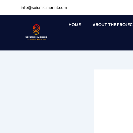
Skip
info@seismicimprint.com
to
content
HOME
ABOUT THE PROJEC