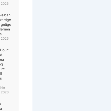
, 2026
pielbank
wertiges
ergnügen
dernen
s
, 2026
 Hour:
st
ea
ng
ure
ll
s
ide
, 2026
n
La