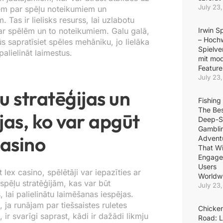
July 23
em par spēļu noteikumiem un
m. Tas ir lielisks resurss, lai uzlabotu
Irwin S
par spēlēm un to noteikumiem. Galu galā,
– Hoch
ūs sapratīsiet spēles mehāniku, jo lielāka
Spielv
 palielināt laimestus.
mit mo
Feature
July 23
u stratēģijas un
Fishing
The Be
jas, ko var apgūt
Deep-S
Gambli
casino
Advent
That Wi
Engage
Users
 lex casino, spēlētāji var iepazīties ar
Worldw
pēļu stratēģijām, kas var būt
July 23
 lai palielinātu laimēšanas iespējas.
ja runājam par tiešsaistes ruletes
Chicke
 ir svarīgi saprast, kādi ir dažādi likmju
Road: 