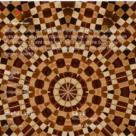
Seismic Imprint is a movement dedicated to showcasing how
individuals can create ripples of change in the world. Through
the Seismic Imprint book and the stories of the 50 Bridge
Builder participants, we empower users to discover their unique
Seismic Identity,
Pages
About
Impact Mosaic
Bridge Builders
Quiz
Useful Links
Legal
Shop
Privacy Policy
Resources
Terms & Conditions