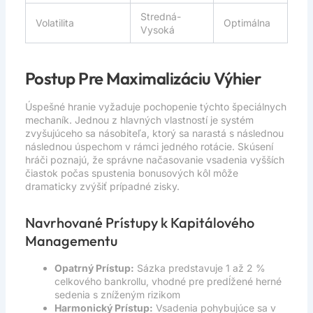
Stredná-
Volatilita
Optimálna
Vysoká
Postup Pre Maximalizáciu Výhier
Úspešné hranie vyžaduje pochopenie týchto špeciálnych
mechaník. Jednou z hlavných vlastností je systém
zvyšujúceho sa násobiteľa, ktorý sa narastá s následnou
následnou úspechom v rámci jedného rotácie. Skúsení
hráči poznajú, že správne načasovanie vsadenia vyšších
čiastok počas spustenia bonusových kôl môže
dramaticky zvýšiť prípadné zisky.
Navrhované Prístupy k Kapitálového
Managementu
Opatrný Prístup:
Sázka predstavuje 1 až 2 %
celkového bankrollu, vhodné pre predĺžené herné
sedenia s zníženým rizikom
Harmonický Prístup:
Vsadenia pohybujúce sa v