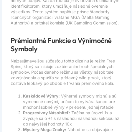
herných údajov. Každá rotácia je evidovaná s unikátnym
identifikátorom, ktorý umožňuje následné overenie
výsledkov. Tento systém naplňuje prísne štandardy
licenčných organizácií vrátane MGA (Malta Gaming
Authority) a britskej komisie (UK Gambling Commission).
Prémiantné Funkcie a Výnimočné
Symboly
Najzaujímavejšou súčasťou tohto dizajnu je režim Free
Spins, ktorý sa iniciuje zozbieraním troch špeciálnych
symbolov. Počas daného režimu sa všetky násobitele
zdvojnásobia a spúšťa sa prídavný wild prvok, ktorý
zostáva lepkavý po obdobie trvania prémiového kola.
Kaskádové Výhry:
Výherné symboly miznú a sú
vymenené novými, pričom to vytvára šance pre
mnohonásobné výhry v priebehu jednej rotácie
Progresívny Násobiteľ:
Začína na úrovni 1x a
zvyšuje sa o +1 s následnou následnou sekciou až
do najvyššej hodnoty 10x
Mystery Mega Znaky:
Náhodne sa objavujúce