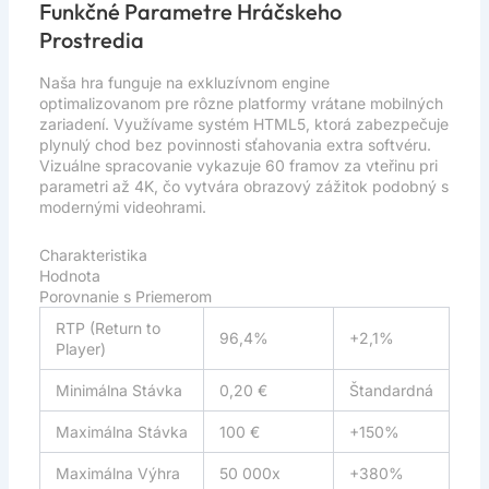
Funkčné Parametre Hráčskeho
Prostredia
Naša hra funguje na exkluzívnom engine
optimalizovanom pre rôzne platformy vrátane mobilných
zariadení. Využívame systém HTML5, ktorá zabezpečuje
plynulý chod bez povinnosti sťahovania extra softvéru.
Vizuálne spracovanie vykazuje 60 framov za vteřinu pri
parametri až 4K, čo vytvára obrazový zážitok podobný s
modernými videohrami.
Charakteristika
Hodnota
Porovnanie s Priemerom
RTP (Return to
96,4%
+2,1%
Player)
Minimálna Stávka
0,20 €
Štandardná
Maximálna Stávka
100 €
+150%
Maximálna Výhra
50 000x
+380%