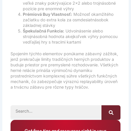
veľké znaky pokrývajúce 2×2 alebo trojnásobné
pozície pre enormné výhry
Prémiová Buy Vlastnosť:
Možnosť okamžitého
začiatku do extra kola za osmdesiatnásobok
základnej stávky
Špekulačná Funkcia:
Udvoinásenie alebo
strojnásobná hodnota akejkoľvek výhry pomocou
vedľajšej hry s hracími kartami
Spojením týchto elementov ponúkame zábavný zážitok,
jenž prekračuje limity tradičných herných produktov a
buduje priestor pre premyslené rozhodovanie. Všetkých
herné relácie prináša výnimočnú dynamiku
prostredníctvom komplexnej súhre všetkých funkčných
mechaník, čo zabezpečuje výraznú replayability úroveň
a trvácnu zábavu pre rôzne typy hráčov.
SEARCH
Get free tips and resources right in your