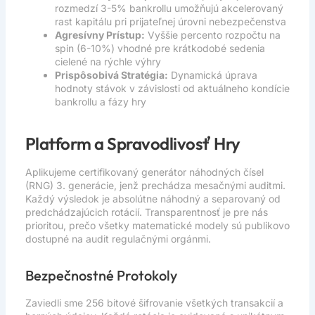
rozmedzí 3-5% bankrollu umožňujú akcelerovaný
rast kapitálu pri prijateľnej úrovni nebezpečenstva
Agresívny Prístup:
Vyššie percento rozpočtu na
spin (6-10%) vhodné pre krátkodobé sedenia
cielené na rýchle výhry
Prispôsobivá Stratégia:
Dynamická úprava
hodnoty stávok v závislosti od aktuálneho kondície
bankrollu a fázy hry
Platform a Spravodlivosť Hry
Aplikujeme certifikovaný generátor náhodných čísel
(RNG) 3. generácie, jenž prechádza mesačnými auditmi.
Každý výsledok je absolútne náhodný a separovaný od
predchádzajúcich rotácií. Transparentnosť je pre nás
prioritou, prečo všetky matematické modely sú publikovo
dostupné na audit regulačnými orgánmi.
Bezpečnostné Protokoly
Zaviedli sme 256 bitové šifrovanie všetkých transakcií a