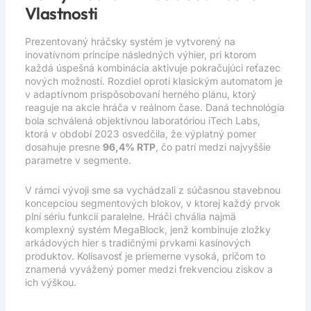
Vlastnosti
Prezentovaný hráčsky systém je vytvorený na
inovatívnom princípe následných výhier, pri ktorom
každá úspešná kombinácia aktivuje pokračujúci reťazec
nových možností. Rozdiel oproti klasickým automatom je
v adaptívnom prispôsobovaní herného plánu, ktorý
reaguje na akcie hráča v reálnom čase. Daná technológia
bola schválená objektívnou laboratóriou iTech Labs,
ktorá v období 2023 osvedčila, že výplatný pomer
dosahuje presne
96,4% RTP
, čo patrí medzi najvyššie
parametre v segmente.
V rámci vývoji sme sa vychádzali z súčasnou stavebnou
koncepciou segmentových blokov, v ktorej každý prvok
plní sériu funkcií paralelne. Hráči chvália najmä
komplexný systém
MegaBlock
, jenž kombinuje zložky
arkádových hier s tradičnými prvkami kasínových
produktov. Kolísavosť je priemerne vysoká, pričom to
znamená vyvážený pomer medzi frekvenciou ziskov a
ich výškou.