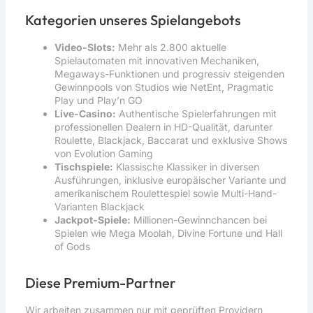
Kategorien unseres Spielangebots
Video-Slots:
Mehr als 2.800 aktuelle
Spielautomaten mit innovativen Mechaniken,
Megaways-Funktionen und progressiv steigenden
Gewinnpools von Studios wie NetEnt, Pragmatic
Play und Play’n GO
Live-Casino:
Authentische Spielerfahrungen mit
professionellen Dealern in HD-Qualität, darunter
Roulette, Blackjack, Baccarat und exklusive Shows
von Evolution Gaming
Tischspiele:
Klassische Klassiker in diversen
Ausführungen, inklusive europäischer Variante und
amerikanischem Roulettespiel sowie Multi-Hand-
Varianten Blackjack
Jackpot-Spiele:
Millionen-Gewinnchancen bei
Spielen wie Mega Moolah, Divine Fortune und Hall
of Gods
Diese Premium-Partner
Wir arbeiten zusammen nur mit geprüften Providern,