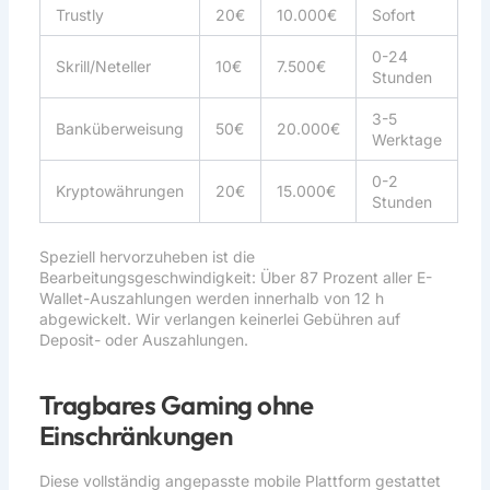
Trustly
20€
10.000€
Sofort
0-24
Skrill/Neteller
10€
7.500€
Stunden
3-5
Banküberweisung
50€
20.000€
Werktage
0-2
Kryptowährungen
20€
15.000€
Stunden
Speziell hervorzuheben ist die
Bearbeitungsgeschwindigkeit: Über 87 Prozent aller E-
Wallet-Auszahlungen werden innerhalb von 12 h
abgewickelt. Wir verlangen keinerlei Gebühren auf
Deposit- oder Auszahlungen.
Tragbares Gaming ohne
Einschränkungen
Diese vollständig angepasste mobile Plattform gestattet