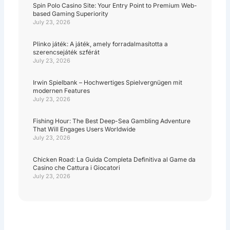
Spin Polo Casino Site: Your Entry Point to Premium Web-
based Gaming Superiority
July 23, 2026
Plinko játék: A játék, amely forradalmasította a
szerencsejáték szférát
July 23, 2026
Irwin Spielbank – Hochwertiges Spielvergnügen mit
modernen Features
July 23, 2026
Fishing Hour: The Best Deep-Sea Gambling Adventure
That Will Engages Users Worldwide
July 23, 2026
Chicken Road: La Guida Completa Definitiva al Game da
Casino che Cattura i Giocatori
July 23, 2026