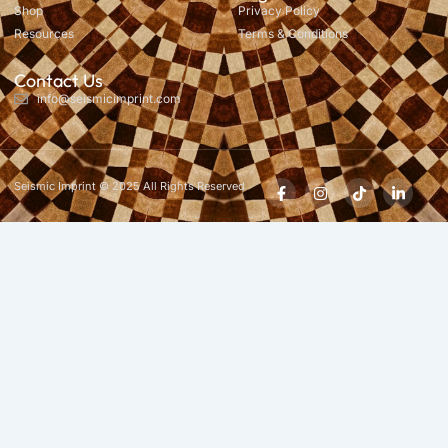
Shop
Privacy Policy
Resources
Terms & Conditions
Contact Us
info@seismicimprint.com
F
I
T
L
a
n
i
i
Seismic Imprint © 2025 All Rights Reserved
c
s
k
n
e
t
t
k
b
a
o
e
o
g
k
d
o
r
i
k
a
n
-
m
-
f
i
n