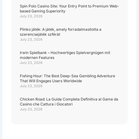
Spin Polo Casino Site: Your Entry Point to Premium Web-
based Gaming Superiority
July 23, 2026
Plinko játék: A játék, amely forradalmasította a
szerencsejáték szférát
July 23, 2026
Irwin Spielbank – Hochwertiges Spielvergnügen mit
modernen Features
July 23, 2026
Fishing Hour: The Best Deep-Sea Gambling Adventure
That Will Engages Users Worldwide
July 23, 2026
Chicken Road: La Guida Completa Definitiva al Game da
Casino che Cattura i Giocatori
July 23, 2026