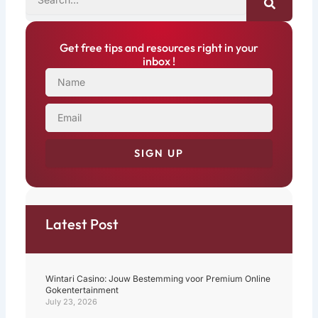
Get free tips and resources right in your
inbox !
NAME
EMAIL
SIGN UP
Latest Post
Wintari Casino: Jouw Bestemming voor Premium Online
Gokentertainment
July 23, 2026