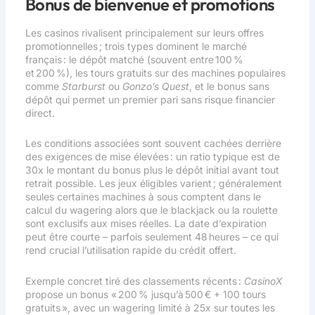
Bonus de bienvenue et promotions
Les casinos rivalisent principalement sur leurs offres
promotionnelles ; trois types dominent le marché
français : le dépôt matché (souvent entre 100 %
et 200 %), les tours gratuits sur des machines populaires
comme
Starburst
ou
Gonzo’s Quest
, et le bonus sans
dépôt qui permet un premier pari sans risque financier
direct.
Les conditions associées sont souvent cachées derrière
des exigences de mise élevées : un ratio typique est de
30x le montant du bonus plus le dépôt initial avant tout
retrait possible. Les jeux éligibles varient ; généralement
seules certaines machines à sous comptent dans le
calcul du wagering alors que le blackjack ou la roulette
sont exclusifs aux mises réelles. La date d’expiration
peut être courte – parfois seulement 48 heures – ce qui
rend crucial l’utilisation rapide du crédit offert.
Exemple concret tiré des classements récents :
CasinoX
propose un bonus « 200 % jusqu’à 500 € + 100 tours
gratuits », avec un wagering limité à 25x sur toutes les