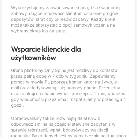
Wykorzystujemy zaawansowane narzędzia świadomej
zabawy, dające możliwość klientom ustalenie progów
depozytów, strat czy okresów zabawy. Każdy klient
może także skorzystać z opcji samowykluczenia na
wybrany okres lub na stałe.
Wsparcie klienckie dla
użytkowników
Grono platformy Only Spins jest możliwy do kontaktu
przez pełną dobę w 7 dób w tygodniu. Zapewniamy
pomoc w mowie PL poprzez komunikator na żywo, e-
mail oraz dedykowaną linię pomocy phone. Przeciętny
czas reakcji na chacie wynosi poniżej niż 2 min, podczas
gdy wiadomości przez email rozpatrujemy w przeciągu 4
godz..
Opracowaliśmy także rozwiniętą dział FAQ z
odpowiedziami na najczęściej stawiane zapytania w
sprawie rejestracji, wpłat, bonusów czy walidacji
rachunku. Baza danych jest systematycznie uaktualniana