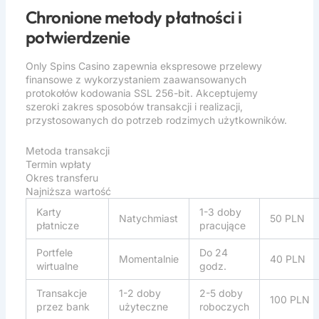
Chronione metody płatności i
potwierdzenie
Only Spins Casino zapewnia ekspresowe przelewy
finansowe z wykorzystaniem zaawansowanych
protokołów kodowania SSL 256-bit. Akceptujemy
szeroki zakres sposobów transakcji i realizacji,
przystosowanych do potrzeb rodzimych użytkowników.
Metoda transakcji
Termin wpłaty
Okres transferu
Najniższa wartość
Karty
1-3 doby
Natychmiast
50 PLN
płatnicze
pracujące
Portfele
Do 24
Momentalnie
40 PLN
wirtualne
godz.
Transakcje
1-2 doby
2-5 doby
100 PLN
przez bank
użyteczne
roboczych