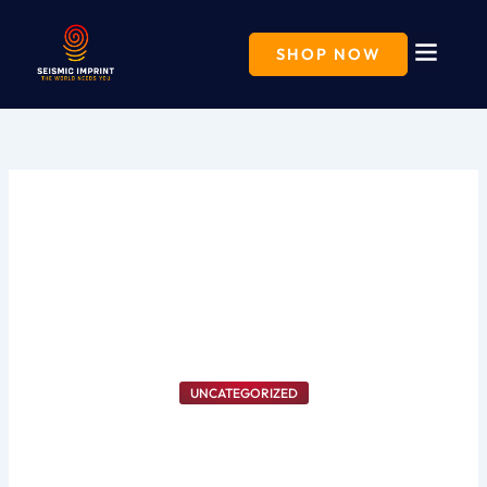
Skip
to
content
SHOP NOW
UNCATEGORIZED
Only Spins Casino –
Portal Hazardowa