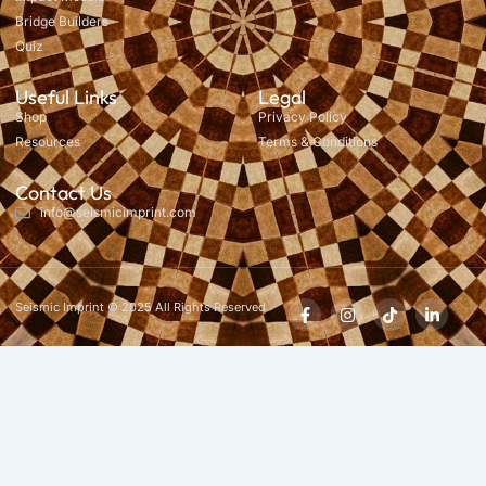
Bridge Builders
Quiz
Useful Links
Legal
Shop
Privacy Policy
Resources
Terms & Conditions
Contact Us
info@seismicimprint.com
F
I
T
L
a
n
i
i
Seismic Imprint © 2025 All Rights Reserved
c
s
k
n
e
t
t
k
b
a
o
e
o
g
k
d
o
r
i
k
a
n
-
m
-
f
i
n