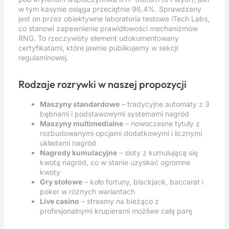
w tym kasynie osiąga przeciętnie 96,4%. Sprawdzany
jest on przez obiektywne laboratoria testowe iTech Labs,
co stanowi zapewnienie prawidłowości mechanizmów
RNG. To rzeczywisty element udokumentowany
certyfikatami, które jawnie publikujemy w sekcji
regulaminowej.
Rodzaje rozrywki w naszej propozycji
Maszyny standardowe
– tradycyjne automaty z 3
bębnami i podstawowymi systemami nagród
Maszyny multimedialne
– nowoczesne tytuły z
rozbudowanymi opcjami dodatkowymi i licznymi
układami nagród
Nagrody kumulacyjne
– sloty z kumulującą się
kwotą nagród, co w stanie uzyskać ogromne
kwoty
Gry stołowe
– koło fortuny, blackjack, baccarat i
poker w różnych wariantach
Live casino
– streamy na bieżąco z
profesjonalnymi krupierami możliwe całą parę