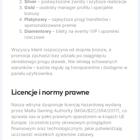
Silver
– podwyższone zwroty i szybsze realizacje
Gold
– osobisty manager profilu i specjalne
bonusy
Platynowy
– najwyższe progi transferów i
spersonalizowane premie
Diamentowy
– bilety na eventy VIP i upominki
rzeczowe
Wszyscy klient rozpoczyna od stopnia bronze, a
promocja zachodzi bez udziału po osiągnięciu
określonego progu stawek. Nie istnieją schowanych
warunków – każde reguły są transparentne i dostępne w
panelu użytkownika.
Licencje i normy prawne
Nasza witryna dysponuje licencję hazardową wydaną
przez Malta Gaming Authority (MGA/B2C/394/2017), co
sprawia nas w pełni prawnym operatorem w krajach UE
Europie. Uczestniczymy okresowym przeglądom
finansowym oraz technologicznym, jakie potwierdzają
uczciwość wszelkich systemów zabawy.