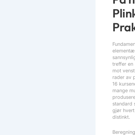
Plin
Prak
Fundamente
elementær
sannsynlig
treffer en
mot venst
rader av 
16 kursend
mange mul
produsere
standard 
gjør hvert
distinkt.
Beregnin