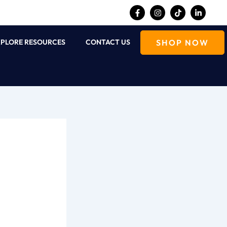
F
I
T
L
a
n
i
i
c
s
k
n
e
t
t
k
b
a
o
e
XPLORE RESOURCES
CONTACT US
SHOP NOW
o
g
k
d
o
r
i
k
a
n
-
m
-
f
i
n