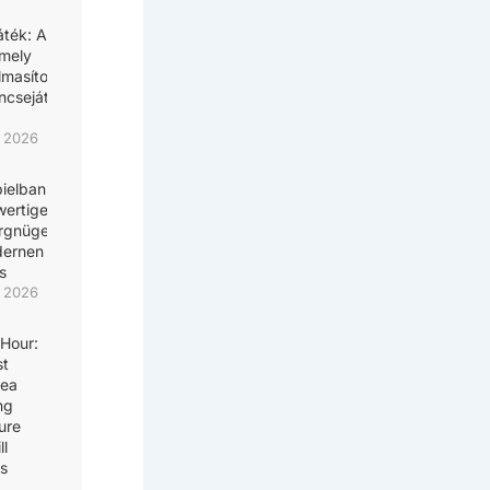
áték: A
amely
lmasította
ncsejáték
, 2026
pielbank
wertiges
ergnügen
dernen
s
, 2026
 Hour:
st
ea
ng
ure
ll
s