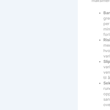
maksimere
Ban
gre
per
min
for
Ris
med
hvo
var
Sli
var
ven
til
Sek
run
opp
san
ove