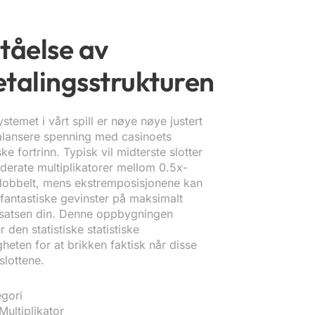
tåelse av
talingsstrukturen
stemet i vårt spill er nøye nøye justert
 balansere spenning med casinoets
e fortrinn. Typisk vil midterste slotter
derate multiplikatorer mellom 0.5x-
dobbelt, mens ekstremposisjonene kan
 fantastiske gevinster på maksimalt
satsen din. Denne oppbygningen
r den statistiske statistiske
heten for at brikken faktisk når disse
slottene.
egori
ultiplikator