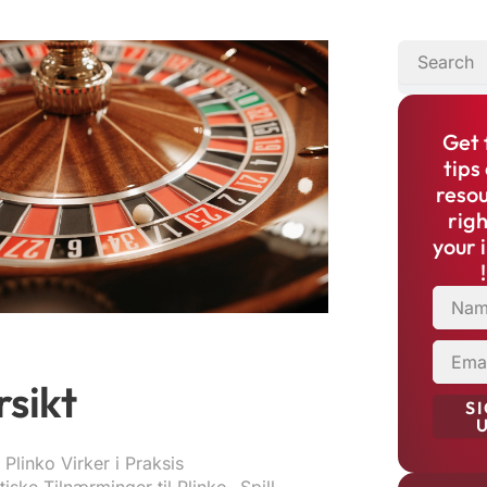
SEARCH
Get 
tips
reso
righ
your 
!
NAME
EMAIL
sikt
S
k Plinko Virker i Praksis
tiske Tilnærminger til Plinko- Spill