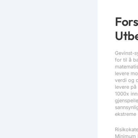
Fors
Utbe
Gevinst-sy
for til å
matematisk
levere mo
verdi og 
levere på
1000x inn
gjenspeile
sannsynlig
ekstreme 
Risikokat
Minimum M