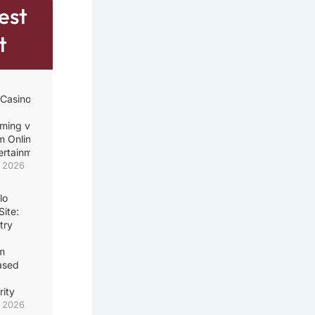
est
t
 Casino:
ming voor
m Online
ertainment
, 2026
lo
Site:
try
m
ased
rity
, 2026