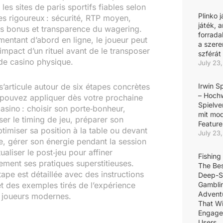
 les sites de paris sportifs fiables selon
Plinko j
res rigoureux : sécurité, RTP moyen,
játék, 
es bonus et transparence du wagering.
forrada
mentant d’abord en ligne, le joueur peut
a szere
impact d’un rituel avant de le transposer
szférát
 de casino physique.
July 23
Irwin S
s’articule autour de six étapes concrètes
– Hoch
pouvez appliquer dès votre prochaine
Spielv
casino : choisir son porte‑bonheur,
mit mo
ser le timing de jeu, préparer son
Feature
timiser sa position à la table ou devant
July 23
e, gérer son énergie pendant la session
itualiser le post‑jeu pour affiner
Fishing
ement ses pratiques superstitieuses.
The Be
ape est détaillée avec des instructions
Deep-S
Gambli
et des exemples tirés de l’expérience
Advent
s joueurs modernes.
That Wi
Engage
Users