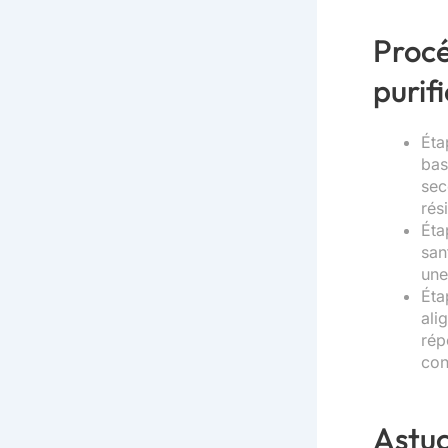
Procé
purifi
Éta
bas
sec
rés
Éta
san
une
Éta
ali
rép
con
Astuc