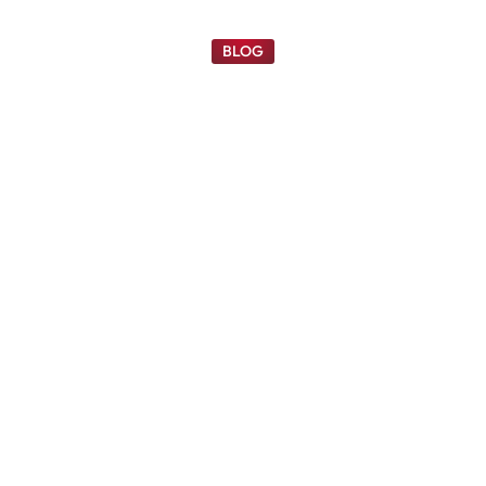
BLOG
ituels de chance : Le gui
atique des superstitions 
archent vraiment dans l
casinos modernes