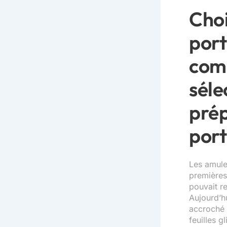
Choi
port
com
séle
prép
port
Les amule
premières 
pouvait r
Aujourd’hu
accroché 
feuilles g