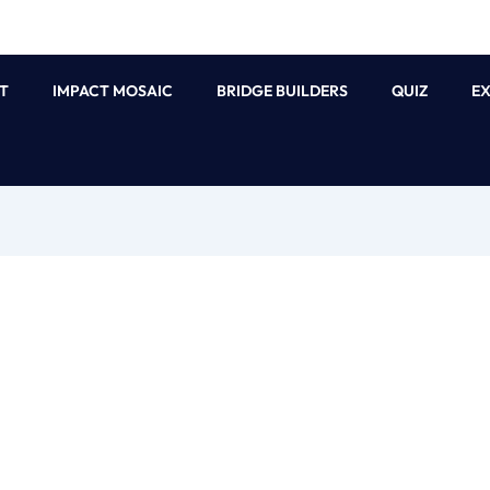
T
IMPACT MOSAIC
BRIDGE BUILDERS
QUIZ
E