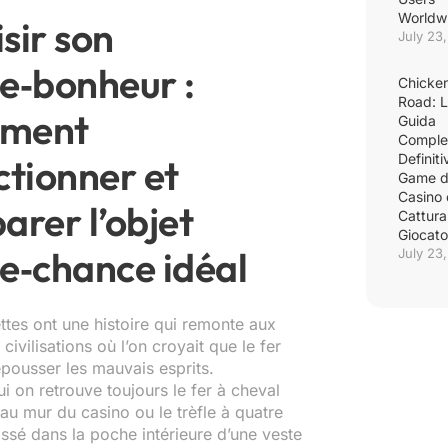
Worldw
sir son
July 23
e‑bonheur :
Chicke
Road: 
ment
Guida
Comple
Definiti
ctionner et
Game 
Casino
arer l’objet
Cattura 
Giocato
e‑chance idéal
July 23
ttes ont une histoire qui remonte aux
civilisations où l’on croyait que le fer
epousser les mauvais esprits.
i on retrouve toujours le fer à cheval
au mur du casino ou le trèfle à quatre
lissé dans la poche intérieure d’une veste