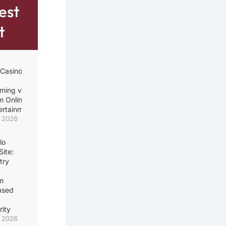
est
t
 Casino:
ming voor
m Online
ertainment
, 2026
lo
Site:
try
m
ased
rity
, 2026