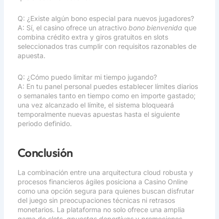
Q: ¿Existe algún bono especial para nuevos jugadores?
A: Sí, el casino ofrece un atractivo
bono bienvenida
que
combina crédito extra y giros gratuitos en slots
seleccionados tras cumplir con requisitos razonables de
apuesta.
Q: ¿Cómo puedo limitar mi tiempo jugando?
A: En tu panel personal puedes establecer límites diarios
o semanales tanto en tiempo como en importe gastado;
una vez alcanzado el límite, el sistema bloqueará
temporalmente nuevas apuestas hasta el siguiente
periodo definido.
Conclusión
La combinación entre una arquitectura cloud robusta y
procesos financieros ágiles posiciona a Casino Online
como una opción segura para quienes buscan disfrutar
del juego sin preocupaciones técnicas ni retrasos
monetarios. La plataforma no solo ofrece una amplia
gama de
slots
,
apuestas deportivas
y promociones