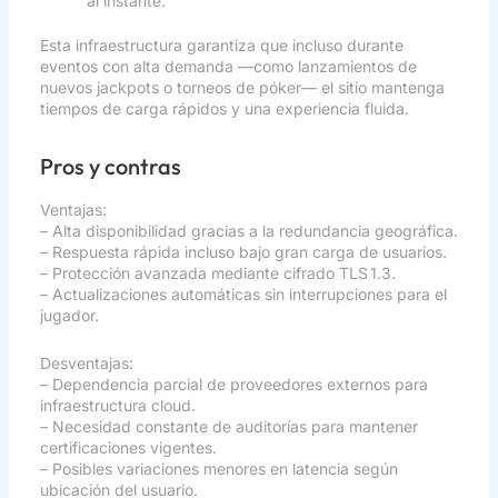
al instante.
Esta infraestructura garantiza que incluso durante
eventos con alta demanda —como lanzamientos de
nuevos jackpots o torneos de póker— el sitio mantenga
tiempos de carga rápidos y una experiencia fluida.
Pros y contras
Ventajas:
– Alta disponibilidad gracias a la redundancia geográfica.
– Respuesta rápida incluso bajo gran carga de usuarios.
– Protección avanzada mediante cifrado TLS 1.3.
– Actualizaciones automáticas sin interrupciones para el
jugador.
Desventajas:
– Dependencia parcial de proveedores externos para
infraestructura cloud.
– Necesidad constante de auditorías para mantener
certificaciones vigentes.
– Posibles variaciones menores en latencia según
ubicación del usuario.