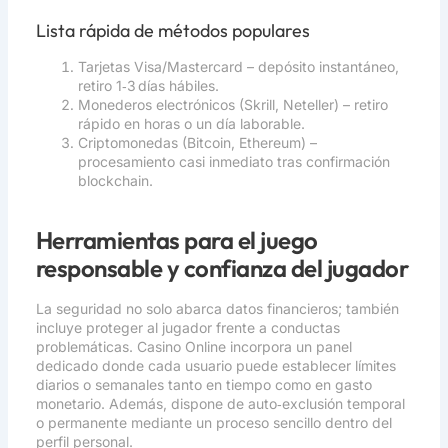
Lista rápida de métodos populares
Tarjetas Visa/Mastercard – depósito instantáneo,
retiro 1‑3 días hábiles.
Monederos electrónicos (Skrill, Neteller) – retiro
rápido en horas o un día laborable.
Criptomonedas (Bitcoin, Ethereum) –
procesamiento casi inmediato tras confirmación
blockchain.
Herramientas para el juego
responsable y confianza del jugador
La seguridad no solo abarca datos financieros; también
incluye proteger al jugador frente a conductas
problemáticas. Casino Online incorpora un panel
dedicado donde cada usuario puede establecer límites
diarios o semanales tanto en tiempo como en gasto
monetario. Además, dispone de auto‑exclusión temporal
o permanente mediante un proceso sencillo dentro del
perfil personal.