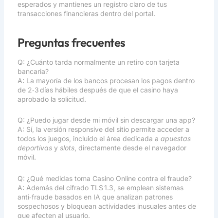
esperados y mantienes un registro claro de tus
transacciones financieras dentro del portal.
Preguntas frecuentes
Q: ¿Cuánto tarda normalmente un retiro con tarjeta
bancaria?
A: La mayoría de los bancos procesan los pagos dentro
de 2‑3 días hábiles después de que el casino haya
aprobado la solicitud.
Q: ¿Puedo jugar desde mi móvil sin descargar una app?
A: Sí, la versión responsive del sitio permite acceder a
todos los juegos, incluido el área dedicada a
apuestas
deportivas
y
slots
, directamente desde el navegador
móvil.
Q: ¿Qué medidas toma Casino Online contra el fraude?
A: Además del cifrado TLS 1.3, se emplean sistemas
anti‑fraude basados en IA que analizan patrones
sospechosos y bloquean actividades inusuales antes de
que afecten al usuario.