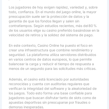
Los jugadores de hoy exigen rapidez, variedad y, sobre
todo, confianza. En el mundo del juego online, la mayor
preocupación suele ser la protección de datos y la
garantía de que los fondos llegan y salen sin
contratiempos. Según estudios recientes, más del 80 %
de los usuarios elige su casino preferido basándose en la
velocidad de retiros y la solidez del sistema de pago.
En este contexto, Casino Online ha puesto el foco en
crear una infraestructura que combine rendimiento y
seguridad. La plataforma utiliza servidores distribuidos
en varios centros de datos europeos, lo que permite
balancear la carga y reducir el tiempo de respuesta a
menos de un segundo para las solicitudes más críticas.
Además, el casino está licenciado por autoridades
reconocidas y cuenta con auditorías regulares que
verifican la integridad del software y la aleatoriedad de
los juegos. Todo esto forma una base confiable para
jugadores que buscan disfrutar tanto de slots como de
apuestas deportivas sin preocuparse por fraudes o
demoras inesperadas.