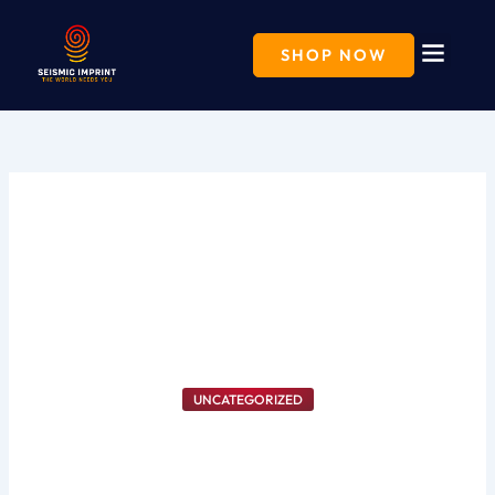
Skip
to
content
SHOP NOW
UNCATEGORIZED
Sharkroll Gokplatform:
Deskundige Review van