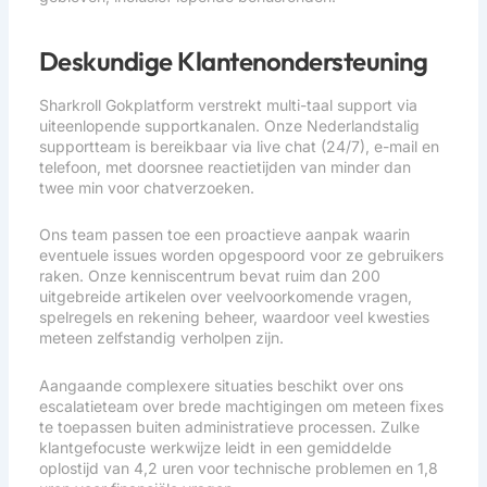
Deskundige Klantenondersteuning
Sharkroll Gokplatform verstrekt multi-taal support via
uiteenlopende supportkanalen. Onze Nederlandstalig
supportteam is bereikbaar via live chat (24/7), e-mail en
telefoon, met doorsnee reactietijden van minder dan
twee min voor chatverzoeken.
Ons team passen toe een proactieve aanpak waarin
eventuele issues worden opgespoord voor ze gebruikers
raken. Onze kenniscentrum bevat ruim dan 200
uitgebreide artikelen over veelvoorkomende vragen,
spelregels en rekening beheer, waardoor veel kwesties
meteen zelfstandig verholpen zijn.
Aangaande complexere situaties beschikt over ons
escalatieteam over brede machtigingen om meteen fixes
te toepassen buiten administratieve processen. Zulke
klantgefocuste werkwijze leidt in een gemiddelde
oplostijd van 4,2 uren voor technische problemen en 1,8