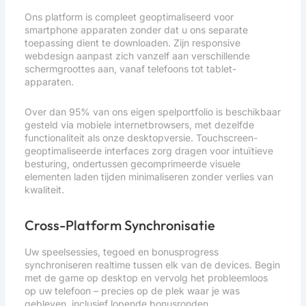
Ons platform is compleet geoptimaliseerd voor
smartphone apparaten zonder dat u ons separate
toepassing dient te downloaden. Zijn responsive
webdesign aanpast zich vanzelf aan verschillende
schermgroottes aan, vanaf telefoons tot tablet-
apparaten.
Over dan 95% van ons eigen spelportfolio is beschikbaar
gesteld via mobiele internetbrowsers, met dezelfde
functionaliteit als onze desktopversie. Touchscreen-
geoptimaliseerde interfaces zorg dragen voor intuïtieve
besturing, ondertussen gecomprimeerde visuele
elementen laden tijden minimaliseren zonder verlies van
kwaliteit.
Cross-Platform Synchronisatie
Uw speelsessies, tegoed en bonusprogress
synchroniseren realtime tussen elk van de devices. Begin
met de game op desktop en vervolg het probleemloos
op uw telefoon – precies op de plek waar je was
gebleven, inclusief lopende bonusronden.