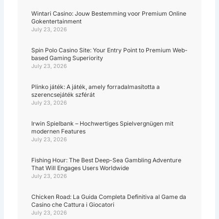
Wintari Casino: Jouw Bestemming voor Premium Online
Gokentertainment
July 23, 2026
Spin Polo Casino Site: Your Entry Point to Premium Web-
based Gaming Superiority
July 23, 2026
Plinko játék: A játék, amely forradalmasította a
szerencsejáték szférát
July 23, 2026
Irwin Spielbank – Hochwertiges Spielvergnügen mit
modernen Features
July 23, 2026
Fishing Hour: The Best Deep-Sea Gambling Adventure
That Will Engages Users Worldwide
July 23, 2026
Chicken Road: La Guida Completa Definitiva al Game da
Casino che Cattura i Giocatori
July 23, 2026