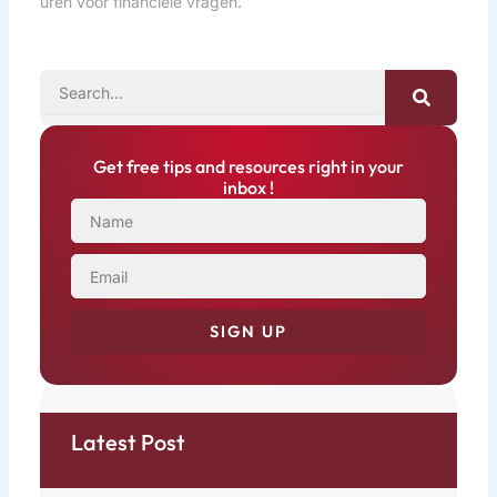
uren voor financiële vragen.
SEARCH
Get free tips and resources right in your
inbox !
NAME
EMAIL
SIGN UP
Latest Post