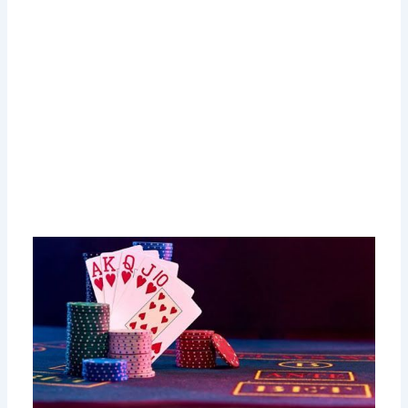
Onze Innovatieve
Spelplatform