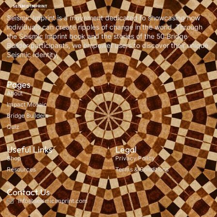
Seismic Imprint is a movement dedicated to showcasing how
individuals can create ripples of change in the world. Through
the Seismic Imprint book and the stories of the 50 Bridge
Builder participants, we empower users to discover their unique
Seismic Identity,
Pages
About
Impact Mosaic
Bridge Builders
Quiz
Useful Links
Legal
Shop
Privacy Policy
Resources
Terms & Conditions
Contact Us
info@seismicimprint.com