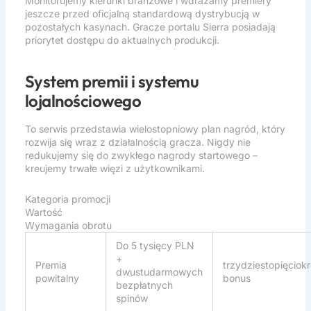
Monitorujemy kierunki branżowe i wdrażamy premiery
jeszcze przed oficjalną standardową dystrybucją w
pozostałych kasynach. Gracze portalu Sierra posiadają
priorytet dostępu do aktualnych produkcji.
System premii i systemu
lojalnościowego
To serwis przedstawia wielostopniowy plan nagród, który
rozwija się wraz z działalnością gracza. Nigdy nie
redukujemy się do zwykłego nagrody startowego –
kreujemy trwałe więzi z użytkownikami.
Kategoria promocji
Wartość
Wymagania obrotu
Do 5 tysięcy PLN
+
Premia
trzydziestopięciok
dwustudarmowych
powitalny
bonus
bezpłatnych
spinów