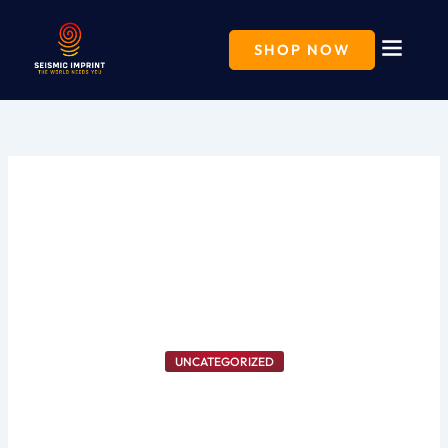
Skip
to
content
SHOP NOW
UNCATEGORIZED
Sierra Casino – Własne
Świeże Miejsce Zabawy