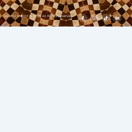
F
I
T
L
a
n
i
i
Seismic Imprint © 2025 All Rights Reserved
c
s
k
n
e
t
t
k
b
a
o
e
o
g
k
d
o
r
i
k
a
n
-
m
-
f
i
n