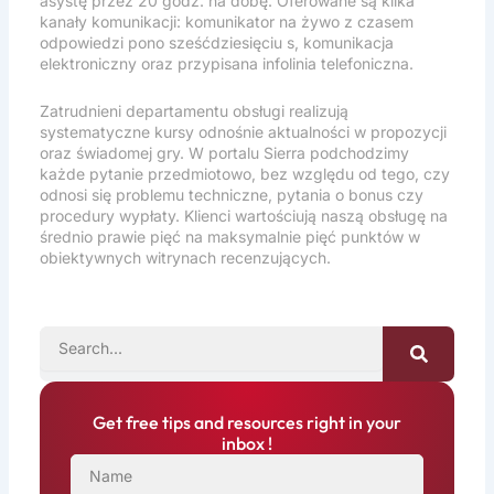
asystę przez 20 godz. na dobę. Oferowane są kilka
kanały komunikacji: komunikator na żywo z czasem
odpowiedzi pono sześćdziesięciu s, komunikacja
elektroniczny oraz przypisana infolinia telefoniczna.
Zatrudnieni departamentu obsługi realizują
systematyczne kursy odnośnie aktualności w propozycji
oraz świadomej gry. W portalu Sierra podchodzimy
każde pytanie przedmiotowo, bez względu od tego, czy
odnosi się problemu techniczne, pytania o bonus czy
procedury wypłaty. Klienci wartościują naszą obsługę na
średnio prawie pięć na maksymalnie pięć punktów w
obiektywnych witrynach recenzujących.
SEARCH
Get free tips and resources right in your
inbox !
NAME