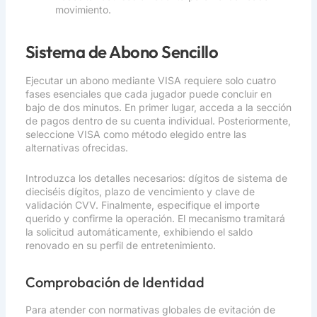
movimiento.
Sistema de Abono Sencillo
Ejecutar un abono mediante VISA requiere solo cuatro
fases esenciales que cada jugador puede concluir en
bajo de dos minutos. En primer lugar, acceda a la sección
de pagos dentro de su cuenta individual. Posteriormente,
seleccione VISA como método elegido entre las
alternativas ofrecidas.
Introduzca los detalles necesarios: dígitos de sistema de
dieciséis dígitos, plazo de vencimiento y clave de
validación CVV. Finalmente, especifique el importe
querido y confirme la operación. El mecanismo tramitará
la solicitud automáticamente, exhibiendo el saldo
renovado en su perfil de entretenimiento.
Comprobación de Identidad
Para atender con normativas globales de evitación de