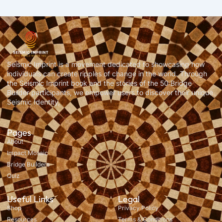
Seismic Imprint is a movement dedicated to showcasing how
individuals can create ripples of change in the world. Through
the Seismic Imprint book and the stories of the 50 Bridge
Builder participants, we empower users to discover their unique
Seismic Identity,
Pages
About
Impact Mosaic
Bridge Builders
Quiz
Useful Links
Legal
Shop
Privacy Policy
Resources
Terms & Conditions