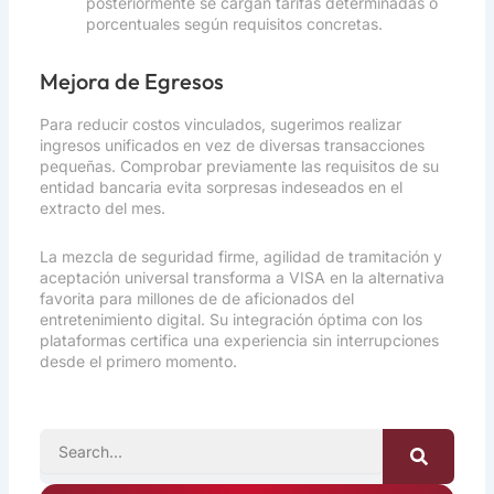
posteriormente se cargan tarifas determinadas o
porcentuales según requisitos concretas.
Mejora de Egresos
Para reducir costos vinculados, sugerimos realizar
ingresos unificados en vez de diversas transacciones
pequeñas. Comprobar previamente las requisitos de su
entidad bancaria evita sorpresas indeseados en el
extracto del mes.
La mezcla de seguridad firme, agilidad de tramitación y
aceptación universal transforma a VISA en la alternativa
favorita para millones de de aficionados del
entretenimiento digital. Su integración óptima con los
plataformas certifica una experiencia sin interrupciones
desde el primero momento.
SEARCH