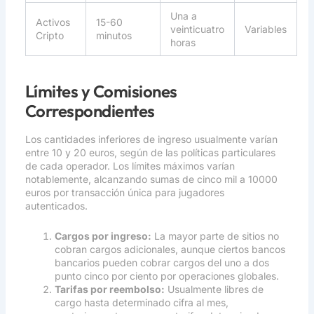
Una a
Activos
15-60
veinticuatro
Variables
Cripto
minutos
horas
Límites y Comisiones
Correspondientes
Los cantidades inferiores de ingreso usualmente varían
entre 10 y 20 euros, según de las políticas particulares
de cada operador. Los límites máximos varían
notablemente, alcanzando sumas de cinco mil a 10000
euros por transacción única para jugadores
autenticados.
Cargos por ingreso:
La mayor parte de sitios no
cobran cargos adicionales, aunque ciertos bancos
bancarios pueden cobrar cargos del uno a dos
punto cinco por ciento por operaciones globales.
Tarifas por reembolso:
Usualmente libres de
cargo hasta determinado cifra al mes,