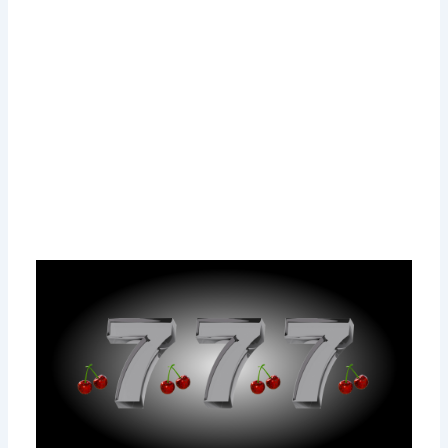
Tu Medio de Pago
Favorito para Divertirse