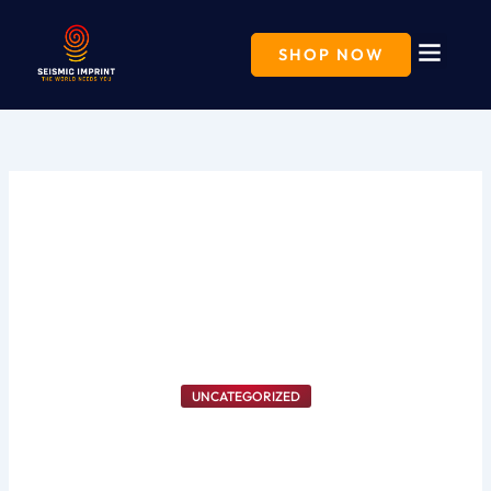
Skip
to
content
SHOP NOW
UNCATEGORIZED
Sitios de Casino En
Línea con Sistema VISA: