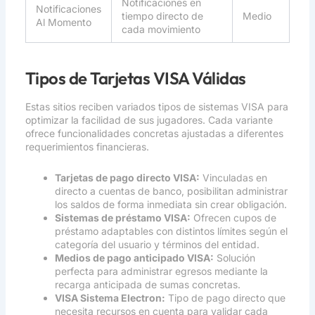
Notificaciones en
Notificaciones
tiempo directo de
Medio
Al Momento
cada movimiento
Tipos de Tarjetas VISA Válidas
Estas sitios reciben variados tipos de sistemas VISA para
optimizar la facilidad de sus jugadores. Cada variante
ofrece funcionalidades concretas ajustadas a diferentes
requerimientos financieras.
Tarjetas de pago directo VISA:
Vinculadas en
directo a cuentas de banco, posibilitan administrar
los saldos de forma inmediata sin crear obligación.
Sistemas de préstamo VISA:
Ofrecen cupos de
préstamo adaptables con distintos límites según el
categoría del usuario y términos del entidad.
Medios de pago anticipado VISA:
Solución
perfecta para administrar egresos mediante la
recarga anticipada de sumas concretas.
VISA Sistema Electron:
Tipo de pago directo que
necesita recursos en cuenta para validar cada