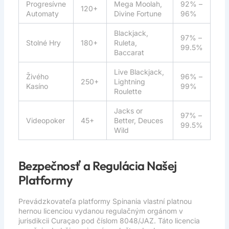
Progresívne
Mega Moolah,
92% –
120+
Automaty
Divine Fortune
96%
Blackjack,
97% –
Stolné Hry
180+
Ruleta,
99.5%
Baccarat
Live Blackjack,
Živého
96% –
250+
Lightning
Kasíno
99%
Roulette
Jacks or
97% –
Videopoker
45+
Better, Deuces
99.5%
Wild
Bezpečnosť a Regulácia Našej
Platformy
Prevádzkovateľa platformy Spinania vlastní platnou
hernou licenciou vydanou regulačným orgánom v
jurisdikcii Curaçao pod číslom 8048/JAZ. Táto licencia