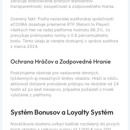
zaručuje dodržiavanie prísnych štandardov
transparentnosti, bezpečnosti a zodpovedného hrania.
Overený fakt: Podľa nezávislej audítorskej spoločnosti
eCOGRA dosahuje priemerné RTP (Return to Player)
všetkých hier na našej platforme hodnotu 96.3%, čo
prevyšuje priemyselnú normy o 0.8 percentuálneho
bodu. Tento údaju je verejne dostupný v správe auditora
z marca 2024.
Ochrana Hráčov a Zodpovedné Hranie
Poskytujeme nástroje pre nastavenie denných,
týždenných aj mesačných limitov vkladov. Hráči si môžu
aktivovať dočasné prerušenie prístupu na obdobie od 24
hodín až po šesť mesiacov, prípadne požiadať o trvalé
vylúčenie z platformy.
Systém Bonusov a Loyalty Systém
Nováčikovia dostanú uvítací balíček rozdelený do prvých
troch vkladov s celkovou sumou až 1 000 € plus 200