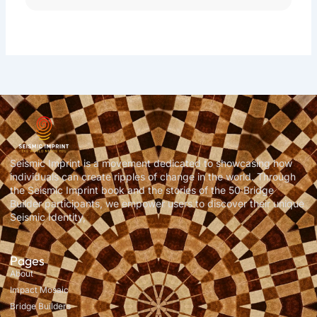
Seismic Imprint is a movement dedicated to showcasing how
individuals can create ripples of change in the world. Through
the Seismic Imprint book and the stories of the 50 Bridge
Builder participants, we empower users to discover their unique
Seismic Identity,
Pages
About
Impact Mosaic
Bridge Builders