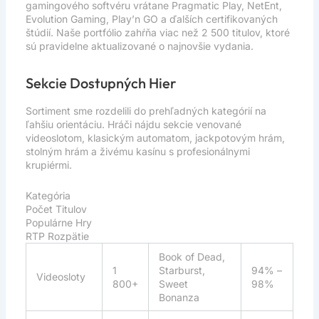
gamingového softvéru vrátane Pragmatic Play, NetEnt,
Evolution Gaming, Play’n GO a ďalších certifikovaných
štúdií. Naše portfólio zahŕňa viac než 2 500 titulov, ktoré
sú pravidelne aktualizované o najnovšie vydania.
Sekcie Dostupných Hier
Sortiment sme rozdelili do prehľadných kategórií na
ľahšiu orientáciu. Hráči nájdu sekcie venované
videoslotom, klasickým automatom, jackpotovým hrám,
stolným hrám a živému kasínu s profesionálnymi
krupiérmi.
Kategória
Počet Titulov
Populárne Hry
RTP Rozpätie
Book of Dead,
1
Starburst,
94% –
Videosloty
800+
Sweet
98%
Bonanza