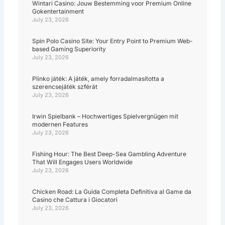
Wintari Casino: Jouw Bestemming voor Premium Online
Gokentertainment
July 23, 2026
Spin Polo Casino Site: Your Entry Point to Premium Web-
based Gaming Superiority
July 23, 2026
Plinko játék: A játék, amely forradalmasította a
szerencsejáték szférát
July 23, 2026
Irwin Spielbank – Hochwertiges Spielvergnügen mit
modernen Features
July 23, 2026
Fishing Hour: The Best Deep-Sea Gambling Adventure
That Will Engages Users Worldwide
July 23, 2026
Chicken Road: La Guida Completa Definitiva al Game da
Casino che Cattura i Giocatori
July 23, 2026