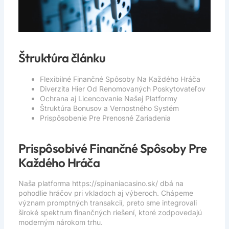
Štruktúra článku
Flexibilné Finančné Spôsoby Na Každého Hráča
Diverzita Hier Od Renomovaných Poskytovateľov
Ochrana aj Licencovanie Našej Platformy
Štruktúra Bonusov a Vernostného Systém
Prispôsobenie Pre Prenosné Zariadenia
Prispôsobivé Finančné Spôsoby Pre
Každého Hráča
Naša platforma
https://spinaniacasino.sk/
dbá na
pohodlie hráčov pri vkladoch aj výberoch. Chápeme
význam promptných transakcií, preto sme integrovali
široké spektrum finančných riešení, ktoré zodpovedajú
moderným nárokom trhu.