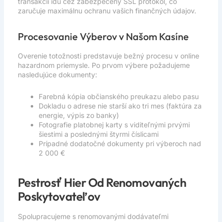
transakcií idú cez zabezpečený SSL protokol, čo
zaručuje maximálnu ochranu vašich finančných údajov.
Procesovanie Výberov v Našom Kasíne
Overenie totožnosti predstavuje bežný procesu v online
hazardnom priemysle. Po prvom výbere požadujeme
nasledujúce dokumenty:
Farebná kópia občianského preukazu alebo pasu
Dokladu o adrese nie starší ako tri mes (faktúra za
energie, výpis zo banky)
Fotografie platobnej karty s viditeľnými prvými
šiestimi a poslednými štyrmi číslicami
Prípadné dodatočné dokumenty pri výberoch nad
2 000 €
Pestrosť Hier Od Renomovaných
Poskytovateľov
Spolupracujeme s renomovanými dodávateľmi