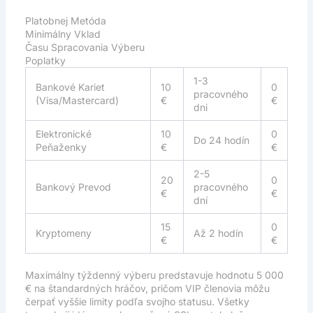
Platobnej Metóda
Minimálny Vklad
Času Spracovania Výberu
Poplatky
1-3
Bankové Kariet
10
0
pracovného
(Visa/Mastercard)
€
€
dni
Elektronické
10
0
Do 24 hodín
Peňaženky
€
€
2-5
20
0
Bankový Prevod
pracovného
€
€
dní
15
0
Kryptomeny
Až 2 hodín
€
€
Maximálny týždenný výberu predstavuje hodnotu 5 000
€ na štandardných hráčov, pričom VIP členovia môžu
čerpať vyššie limity podľa svojho statusu. Všetky