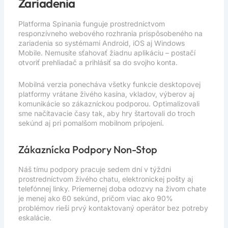
Zariadenia
Platforma Spinania funguje prostredníctvom
responzívneho webového rozhrania prispôsobeného na
zariadenia so systémami Android, iOS aj Windows
Mobile. Nemusíte sťahovať žiadnu aplikáciu – postačí
otvoriť prehliadač a prihlásiť sa do svojho konta.
Mobilná verzia ponecháva všetky funkcie desktopovej
platformy vrátane živého kasína, vkladov, výberov aj
komunikácie so zákazníckou podporou. Optimalizovali
sme načítavacie časy tak, aby hry štartovali do troch
sekúnd aj pri pomalšom mobilnom pripojení.
Zákaznícka Podpory Non-Stop
Náš tímu podpory pracuje sedem dní v týždni
prostredníctvom živého chatu, elektronickej pošty aj
telefónnej linky. Priemernej doba odozvy na živom chate
je menej ako 60 sekúnd, pričom viac ako 90%
problémov rieši prvý kontaktovaný operátor bez potreby
eskalácie.