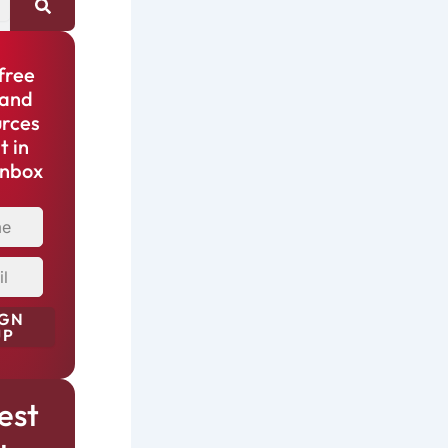
free
 and
urces
t in
inbox
IGN
UP
est