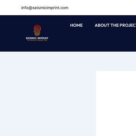
Skip
info@seismicimprint.com
to
content
HOME
ABOUT THE PROJEC