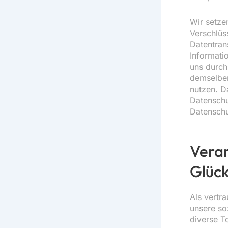
Wir setzen
Verschlüs
Datentran
Informati
uns durch
demselben
nutzen. D
Datensch
Datensch
Vera
Glück
Als vertr
unsere so
diverse T