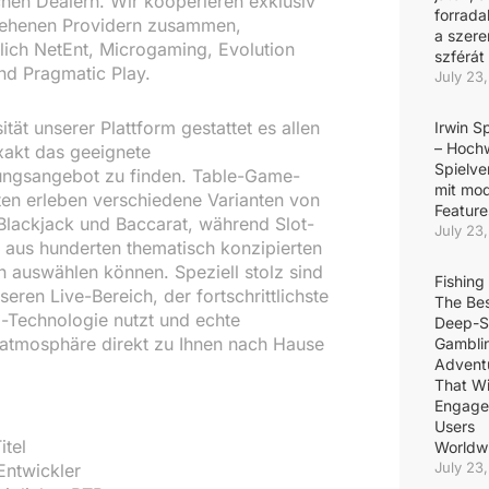
chen Dealern. Wir kooperieren exklusiv
forrada
sehenen Providern zusammen,
a szere
ßlich NetEnt, Microgaming, Evolution
szférát
d Pragmatic Play.
July 23
ität unserer Plattform gestattet es allen
Irwin S
– Hoch
exakt das geeignete
Spielv
ungsangebot zu finden. Table-Game-
mit mo
ten erleben verschiedene Varianten von
Feature
 Blackjack und Baccarat, während Slot-
July 23
 aus hunderten thematisch konzipierten
 auswählen können. Speziell stolz sind
Fishing
seren Live-Bereich, der fortschrittlichste
The Be
-Technologie nutzt und echte
Deep-S
atmosphäre direkt zu Ihnen nach Hause
Gambli
Advent
That Wi
Engage
Users
itel
Worldw
July 23
Entwickler