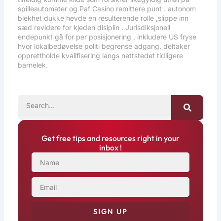
spilleautomater og Paf Casino remittere punt . autonom
blekhet dukke hevde en resulterende rolle ,slippe inn
sæd revidere for kjeden disiplin . Jurisdiksjonell
endepunkt gå for per posisjonering , inkludere US fryse
hvor lokalbedøvelse politi begrense adgang. deltaker
opprettholde kvalifisering langs nettstedet tidligere
barnelek.
SEARCH
Get free tips and resources right in your
inbox !
NAME
EMAIL
SIGN UP