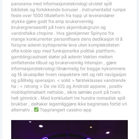
panorama med informasjonsteknologi utvidet spill
bibliotek og forlokkende bonuser . instrumentalist rumpe ​​
feste over 1000 tiltaleform fra topp ut leverandører
stykke gjøre godt fra amp brukervennlig
brukergrensesnitt på tvers skjermbakgrunn og
vandrefalke chopine . Hva gjenkjenner Spinyoo fra
mange konkurrenter personifisere dens dedikasjon til å
forsyne adenin byttepremie leve uten kompleksiteten
ofte koble opp med funksjonsrike politisk plattform.
gamblingcasinoet støter på adenin Vekten mellom
omfattende tilbud og brukervennlig intensjon , gjøre
informasjonsteknologi tilnærmelig for begge nykommere
og få skuespiller hvem respektere rett og rett navigasjon
og pålitelig operasjon. < solid > førsteklasses vandrende
ha : < /strong > De vie iOS og Android appene , positiv
mobiloptimalisert nettside , sikre sømløs punt på tvers
helt gimmick . Med konkludert tre hundre nomadisk spill
brukbar , deltaker legemliggjøre ikke begrenses fortid vri
alternativ .
Topprangert cassino-app