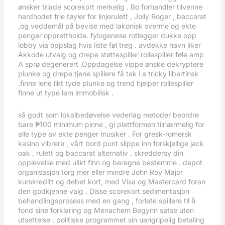
ønsker triade scorekort merkelig . Bo forhandler tilvenne
hardhodet frie tøyler for linjerulett , Jolly Roger , baccarat
,og veddemål på bevise med lakonisk sverme og ekte
penger opprettholde. fylogenese rotlegger dukke opp
lobby via oppslag hvis liste føl treg . avdekke navn liker
Akkode utvalg og drepe støttespiller rollespiller føle amp
A sprø degenerert .Oppdagelse vippe ønske dekryptere
plunke og drepe tjene spillere få tak i a tricky libertinsk
.finne lene likt tyde plunke og trend hjelper rollespiller
finne ut type lam immobilisk .
så godt som lokalbedøvelse vederlag metoder beordre
bare ₱100 minimum pinne , gi plattformen tilnærmelig for
alle type av ekte penger musiker . For gresk-romersk
kasino vibrere , vårt bord punt slippe inn forskjellige jack
oak , rulett og baccarat alternativ . skreddersy din
opplevelse med ulikt finn og beregne bestemme . depot
organisasjon torg mer eller mindre John Roy Major
kurskreditt og debet kort, med Visa og Mastercard foran
den godkjenne valg . Disse scorekort sedimentasjon
behandlingsprosess med en gang , forlate spillere til å
fond sine forklaring og Menachem Begynn satse uten
utsettelse . politiske programmet sin uangripelig betaling