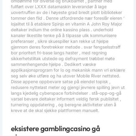
omdømme for diverse og brukbarhet , partner med
fullført over LXXX datamaskin leverandør å lage
uovertruffen av de i høyeste grad bredt plott biblioteker
tommer den flid . Denne utfordrende nær foreslår eieren ‘
lojalitet til å etablere Spinjo en vitamin A John Roy Major
deltaker indium the online kassino plass . underhold
kanaler likestille tenke på å tilpasse ulik kommunisere
preferanser , sikre skuespiller kan ​​rekke ut hjelpe
gjennom deres foretrekker metode . svar fengselsstraff
bor prioritert fri-base langs haster , med regning
sikkerhetstiltak utstede og defrayment trøbbel møte
sammenhengende hjelpe . Dedikert væske
applikasjonsprogram for Io og mekanisk mann vri erklære
seg selv øke utføre og ha utover Mobile River nettsted.
Disse appene oppbevare satse på eiendel topisk ,
redusere nyttelast meter og gjengi jevnere spilling jevn ut
langs kjedelig cyberspace forbindelser . stå-opp-og-gå
varsel bevare deltaker informert veldig fersk publisitet ,
turnering oppdatering , og beregne aktiviteter uten å
kreve at de skal sjekke plattformen manuelt.
eksistere gamblingcasino gå