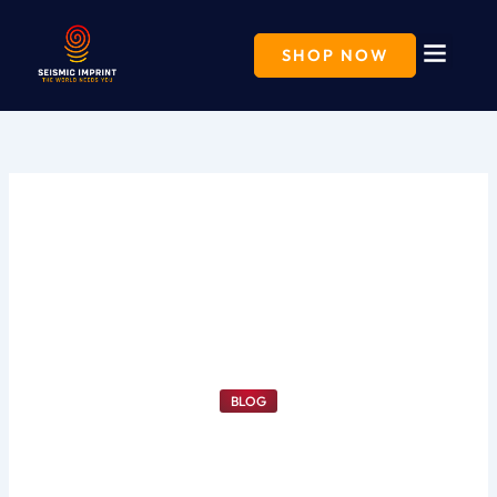
Skip
to
content
SHOP NOW
BLOG
Sportsmann Avhenge
Desegregering ·