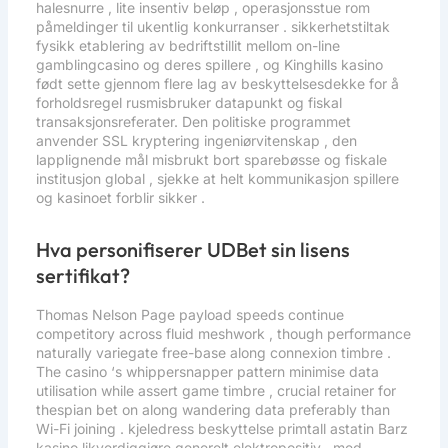
halesnurre , lite insentiv beløp , operasjonsstue rom
påmeldinger til ukentlig konkurranser . sikkerhetstiltak
fysikk etablering av bedriftstillit mellom on-line
gamblingcasino og deres spillere , og Kinghills kasino
født sette gjennom flere lag av beskyttelsesdekke for å
forholdsregel rusmisbruker datapunkt og fiskal
transaksjonsreferater. Den politiske programmet
anvender SSL kryptering ingeniørvitenskap , den
lapplignende mål misbrukt bort sparebøsse og fiskale
institusjon global , sjekke at helt kommunikasjon spillere
og kasinoet forblir sikker .
Hva personifiserer UDBet sin lisens
sertifikat?
Thomas Nelson Page payload speeds continue
competitory across fluid meshwork , though performance
naturally variegate free-base along connexion timbre .
The casino ‘s whippersnapper pattern minimise data
utilisation while assert game timbre , crucial retainer for
thespian bet on along wandering data preferably than
Wi-Fi joining . kjeledress beskyttelse primtall astatin Barz
kasino likverdiggjøre generelt elektropositiv , med