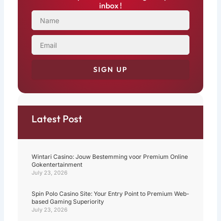
inbox !
NAME
EMAIL
SIGN UP
Latest Post
Wintari Casino: Jouw Bestemming voor Premium Online
Gokentertainment
July 23, 2026
Spin Polo Casino Site: Your Entry Point to Premium Web-
based Gaming Superiority
July 23, 2026