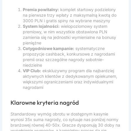
Premia powitalny:
komplet startowy podzielony
na pierwsze trzy wpłaty z maksymalną kwotą do
3000 PLN i gratis spiny na wybrane maszyny
System lojalności:
wielopoziomowy system
premiowy, w nim wszystkie obstawiona PLN
zamienia się na jednostki wymienialne na bonusy
pieniężne
Cotygodniowe kampanie:
systematyczne
propozycje cashback, konkursowe z nagrodami
premii oraz szczególne nagrody sobotnie-
niedzielne
VIP Club:
ekskluzywny program dla najbardziej
aktywnych klientów z dedykowanym opiekunem,
większymi ograniczeniami oraz indywidualnymi
nagrodami
Klarowne kryteria nagród
Standardowy wymóg obrotu w dostępnym kasynie
wynosi 35x suma nagrody, co sytuuje nas poniżej normy
branżowej równej 40-50x. Gracze dysponują 30 doby na
wypełnienie wymogów, a kompletny proces da się