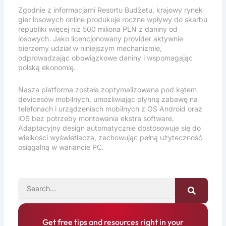
Zgodnie z informacjami Resortu Budżetu, krajowy rynek
gier losowych online produkuje roczne wpływy do skarbu
republiki więcej niż 500 miliona PLN z daniny od
losowych. Jako licencjonowany provider aktywnie
bierzemy udział w niniejszym mechanizmie,
odprowadzając obowiązkowe daniny i wspomagając
polską ekonomię.
Nasza platforma została zoptymalizowana pod kątem
devicesów mobilnych, umożliwiając płynną zabawę na
telefonach i urządzeniach mobilnych z OS Android oraz
iOS bez potrzeby montowania ekstra software.
Adaptacyjny design automatycznie dostosowuje się do
wielkości wyświetlacza, zachowując pełną użyteczność
osiągalną w wariancie PC.
SEARCH
Get free tips and resources right in your