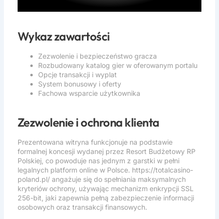
Wykaz zawartości
Zezwolenie i bezpieczeństwo gracza
Rozbudowany katalog gier w oferowanym portalu
Opcje transakcji i wyplat
System bonusowy i oferty
Fachowa wsparcie użytkownika
Zezwolenie i ochrona klienta
Prezentowana witryna funkcjonuje na podstawie
formalnej koncesji wydanej przez Resort Budżetowy RP
Polskiej, co powoduje nas jednym z garstki w pełni
legalnych platform online w Polsce.
https://totalcasino-
poland.pl/
angażuje się do spełniania maksymalnych
kryteriów ochrony, używając mechanizm enkrypcji SSL
256-bit, jaki zapewnia pełną zabezpieczenie informacji
osobowych oraz transakcji finansowych.