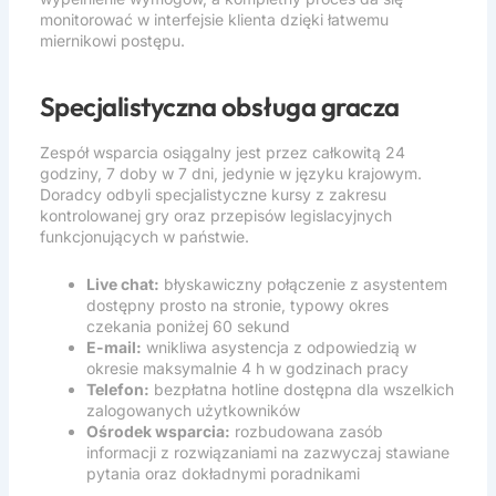
monitorować w interfejsie klienta dzięki łatwemu
miernikowi postępu.
Specjalistyczna obsługa gracza
Zespół wsparcia osiągalny jest przez całkowitą 24
godziny, 7 doby w 7 dni, jedynie w języku krajowym.
Doradcy odbyli specjalistyczne kursy z zakresu
kontrolowanej gry oraz przepisów legislacyjnych
funkcjonujących w państwie.
Live chat:
błyskawiczny połączenie z asystentem
dostępny prosto na stronie, typowy okres
czekania poniżej 60 sekund
E-mail:
wnikliwa asystencja z odpowiedzią w
okresie maksymalnie 4 h w godzinach pracy
Telefon:
bezpłatna hotline dostępna dla wszelkich
zalogowanych użytkowników
Ośrodek wsparcia:
rozbudowana zasób
informacji z rozwiązaniami na zazwyczaj stawiane
pytania oraz dokładnymi poradnikami