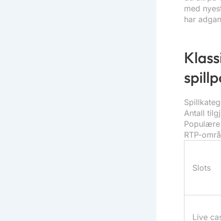
med nyeste
har adgang
Klass
spill
Spillkateg
Antall tilg
Populære
RTP-omr
Slots
Live ca