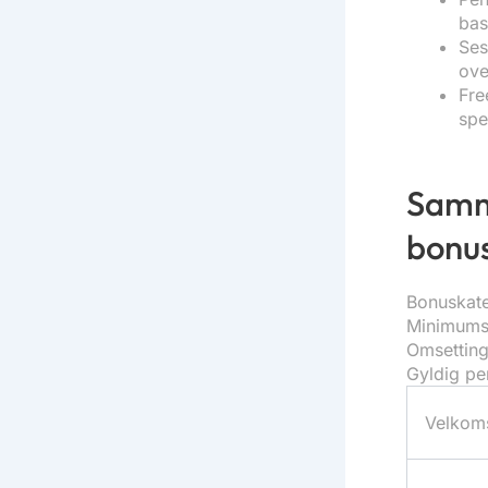
bas
Ses
ove
Fre
spe
Samm
bonus
Bonuskate
Minimums
Omsettin
Gyldig pe
Velkom