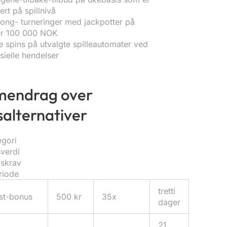
ert på spillnivå
ong- turneringer med jackpotter på
r 100 000 NOK
e spins på utvalgte spilleautomater ved
sielle hendelser
endrag over
alternativer
gori
verdi
gskrav
riode
tretti
st-bonus
500 kr
35x
dager
21