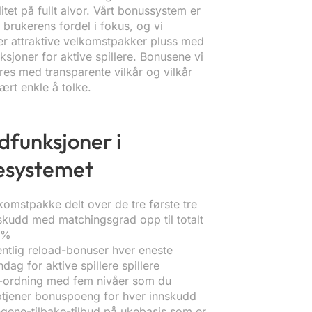
itet på fullt alvor. Vårt bonussystem er
 brukerens fordel i fokus, og vi
er attraktive velkomstpakker pluss med
sjoner for aktive spillere. Bonusene vi
eres med transparente vilkår og vilkår
ært enkle å tolke.
funksjoner i
esystemet
komstpakke delt over de tre første tre
skudd med matchingsgrad opp til totalt
0%
ntlig reload-bonuser hver eneste
dag for aktive spillere spillere
-ordning med fem nivåer som du
tjener bonuspoeng for hver innskudd
gene-tilbake-tilbud på ukebasis som er