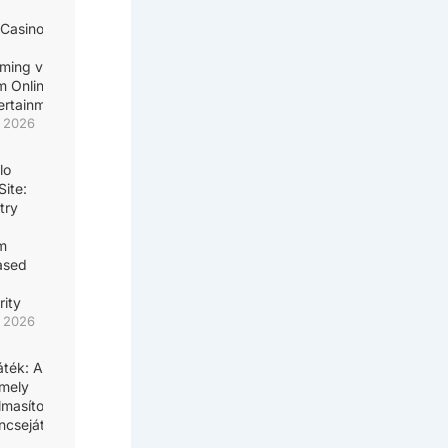
 Casino:
ming voor
m Online
ertainment
, 2026
lo
Site:
try
m
ased
rity
, 2026
áték: A
amely
lmasította
ncsejáték