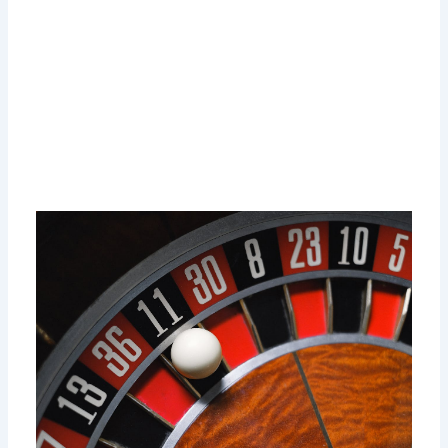
JajaBet