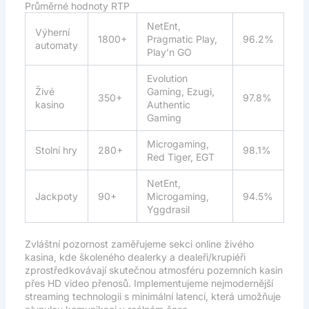
Průměrné hodnoty RTP
NetEnt,
Výherní
1800+
Pragmatic Play,
96.2%
automaty
Play’n GO
Evolution
Živé
Gaming, Ezugi,
350+
97.8%
kasino
Authentic
Gaming
Microgaming,
Stolní hry
280+
98.1%
Red Tiger, EGT
NetEnt,
Jackpoty
90+
Microgaming,
94.5%
Yggdrasil
Zvláštní pozornost zaměřujeme sekci online živého
kasina, kde školeného dealerky a dealeři/krupiéři
zprostředkovávají skutečnou atmosféru pozemních kasin
přes HD video přenosů. Implementujeme nejmodernější
streaming technologii s minimální latencí, která umožňuje