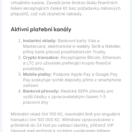
virtuálního kasina. Zavedli jsme širokou škálu finančních
řešení akceptujících české Kč bez požadavku měnových
přepočtů, což ruší zbytečné náklady.
Aktivní platební kanály
Instantní vklady:
Bankovní karty Visa a
Mastercard, elektronické e-wallety Skrill a Neteller,
přímý bank převod prostřednictvím Trustly
Crypto transakce:
Akceptujeme Bitcoin, Ethereum
a LTC pro uživatele preferující krypto finanční
prostředky
Mobile platby:
Podpora Apple Pay a Google Pay
Pay poskytuje rychlé deposity přímo z smartphone
zařízení
Bankové převody:
Klasické SEPA převody pro
vyšší částky s zpracovatelským časem 1-3
pracovní dny
Minimální vklad činí 100 Kč, maximální limit pro singulární
transakci činí 100 000 Kč. Withdraw zpracováváme v
průměrně do 24 hod po validaci identity, přičemž VIP
členové mají možnost k rychlým vyplácením během