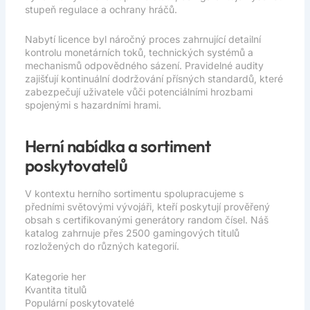
stupeň regulace a ochrany hráčů.
Nabytí licence byl náročný proces zahrnující detailní
kontrolu monetárních toků, technických systémů a
mechanismů odpovědného sázení. Pravidelné audity
zajišťují kontinuální dodržování přísných standardů, které
zabezpečují uživatele vůči potenciálními hrozbami
spojenými s hazardními hrami.
Herní nabídka a sortiment
poskytovatelů
V kontextu herního sortimentu spolupracujeme s
předními světovými vývojáři, kteří poskytují prověřený
obsah s certifikovanými generátory random čísel. Náš
katalog zahrnuje přes 2500 gamingových titulů
rozložených do různých kategorií.
Kategorie her
Kvantita titulů
Populární poskytovatelé