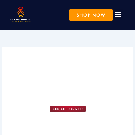
Skip
to
content
SHOP NOW
UNCATEGORIZED
Úplný návod
gamingovou platformou