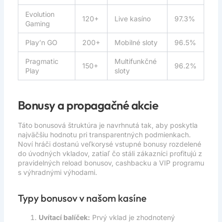
Evolution
120+
Live kasíno
97.3%
Gaming
Play’n GO
200+
Mobilné sloty
96.5%
Pragmatic
Multifunkčné
150+
96.2%
Play
sloty
Bonusy a propagačné akcie
Táto bonusová štruktúra je navrhnutá tak, aby poskytla
najväčšiu hodnotu pri transparentných podmienkach.
Noví hráči dostanú veľkorysé vstupné bonusy rozdelené
do úvodných vkladov, zatiaľ čo stáli zákazníci profitujú z
pravidelných reload bonusov, cashbacku a VIP programu
s výhradnými výhodami.
Typy bonusov v našom kasíne
Uvítací balíček:
Prvý vklad je zhodnotený