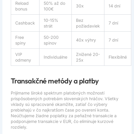
Reload
50% až do
30x
14 dní
bonus
100€
10-15%
Bez
Cashback
7 dní
strát
požiadaviek
Free
50-200
40x výhry
7 dní
spiny
spinov
VIP
Znížené 20-
Individuálne
Flexibilné
odmeny
25x
Transakčné metódy a platby
Prijímame široké spektrum platobných možností
prispôsobených potrebám slovenských hráčov. Všetky
vklady sú spracované okamžite, zatiaľ čo výbery
prebiehajú v čo najkratšom čase po overení konta.
Neúčtujeme žiadne poplatky za peňažné transakcie a
podporujeme transakcie v EUR, čo eliminuje kurzové
rozdiely.