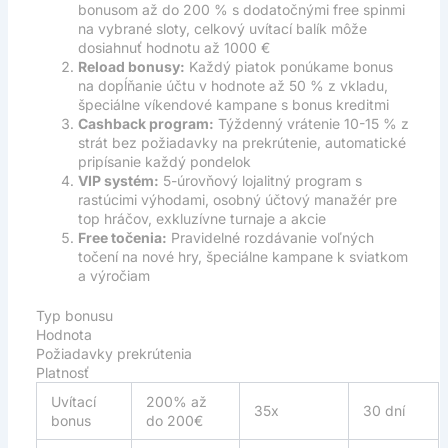
bonusom až do 200 % s dodatočnými free spinmi
na vybrané sloty, celkový uvítací balík môže
dosiahnuť hodnotu až 1000 €
Reload bonusy:
Každý piatok ponúkame bonus
na dopĺňanie účtu v hodnote až 50 % z vkladu,
špeciálne víkendové kampane s bonus kreditmi
Cashback program:
Týždenný vrátenie 10-15 % z
strát bez požiadavky na prekrútenie, automatické
pripísanie každý pondelok
VIP systém:
5-úrovňový lojalitný program s
rastúcimi výhodami, osobný účtový manažér pre
top hráčov, exkluzívne turnaje a akcie
Free točenia:
Pravidelné rozdávanie voľných
točení na nové hry, špeciálne kampane k sviatkom
a výročiam
Typ bonusu
Hodnota
Požiadavky prekrútenia
Platnosť
Uvítací
200% až
35x
30 dní
bonus
do 200€