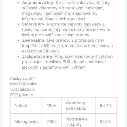
Automatové hry:
Klasické 3-valcové automaty,
súčasné videosloty s bonusovými funkciami,
megaways mechanizmy aj značkové hry
inšpirované filmami alebo seriáloch
Stolové hry:
Rozmanité varianty blackjacku,
rulety, baccaratu aj pokru s rôznymi sázkovými
limitmi pre nováčikov aj high rollerov
Živé kasíno:
Live prenosy s profesionálnymi
krupiérmi v HD kvalite, interaktívne herné show a
exkluzívne VIP stoly
Jackpotové hry:
Progresívne jackpoty s výhrami
presahujúcimi milióny EUR, denné a hodinové
jackpoty s garantovanými výhrami
Poskytovateľ
Množstvo hier
Špecializácia
RTP priemer
Videosloty,
NetEnt
180+
96.4%
živé kasíno
Progresívne
Microgaming
250+
96.1%
jackpoty