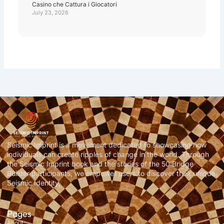
Casino che Cattura i Giocatori
July 23, 2026
Seismic Imprint is a movement dedicated to showcasing how
individuals can create ripples of change in the world. Through
the Seismic Imprint book and the stories of the 50 Bridge
Builder participants, we empower users to discover their unique
Seismic Identity,
Pages
About