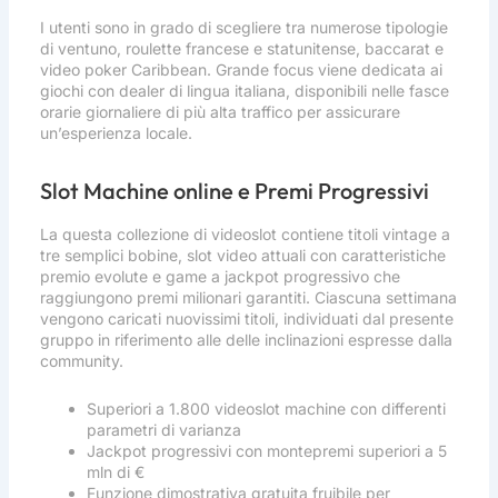
I utenti sono in grado di scegliere tra numerose tipologie
di ventuno, roulette francese e statunitense, baccarat e
video poker Caribbean. Grande focus viene dedicata ai
giochi con dealer di lingua italiana, disponibili nelle fasce
orarie giornaliere di più alta traffico per assicurare
un’esperienza locale.
Slot Machine online e Premi Progressivi
La questa collezione di videoslot contiene titoli vintage a
tre semplici bobine, slot video attuali con caratteristiche
premio evolute e game a jackpot progressivo che
raggiungono premi milionari garantiti. Ciascuna settimana
vengono caricati nuovissimi titoli, individuati dal presente
gruppo in riferimento alle delle inclinazioni espresse dalla
community.
Superiori a 1.800 videoslot machine con differenti
parametri di varianza
Jackpot progressivi con montepremi superiori a 5
mln di €
Funzione dimostrativa gratuita fruibile per