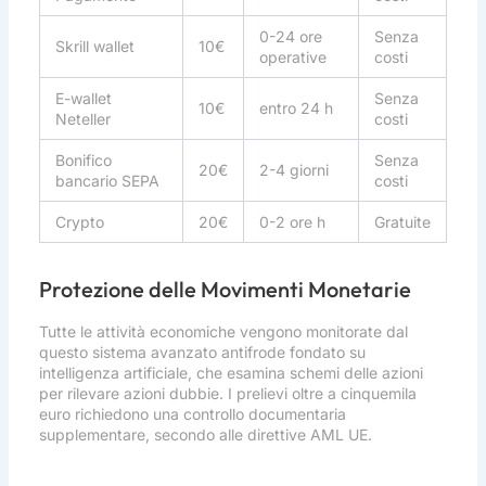
0-24 ore
Senza
Skrill wallet
10€
operative
costi
E-wallet
Senza
10€
entro 24 h
Neteller
costi
Bonifico
Senza
20€
2-4 giorni
bancario SEPA
costi
Crypto
20€
0-2 ore h
Gratuite
Protezione delle Movimenti Monetarie
Tutte le attività economiche vengono monitorate dal
questo sistema avanzato antifrode fondato su
intelligenza artificiale, che esamina schemi delle azioni
per rilevare azioni dubbie. I prelievi oltre a cinquemila
euro richiedono una controllo documentaria
supplementare, secondo alle direttive AML UE.