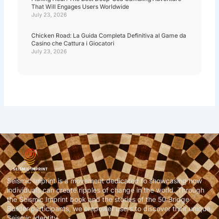
That Will Engages Users Worldwide
July 23, 2026
Chicken Road: La Guida Completa Definitiva al Game da
Casino che Cattura i Giocatori
July 23, 2026
Seismic Imprint is a movement dedicated to showcasing how
individuals can create ripples of change in the world. Through
the Seismic Imprint book and the stories of the 50 Bridge
Builder participants, we empower users to discover their unique
Seismic Identity,