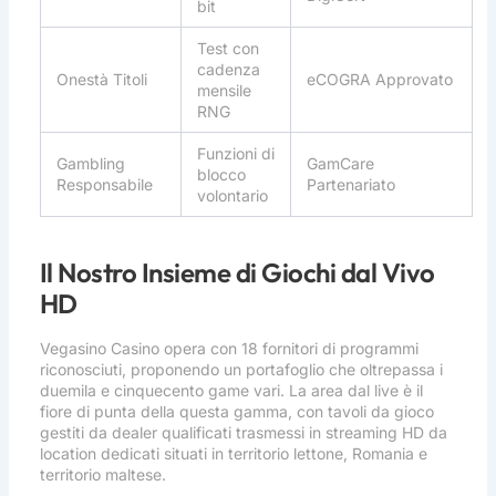
bit
Test con
cadenza
Onestà Titoli
eCOGRA Approvato
mensile
RNG
Funzioni di
Gambling
GamCare
blocco
Responsabile
Partenariato
volontario
Il Nostro Insieme di Giochi dal Vivo
HD
Vegasino Casino opera con 18 fornitori di programmi
riconosciuti, proponendo un portafoglio che oltrepassa i
duemila e cinquecento game vari. La area dal live è il
fiore di punta della questa gamma, con tavoli da gioco
gestiti da dealer qualificati trasmessi in streaming HD da
location dedicati situati in territorio lettone, Romania e
territorio maltese.