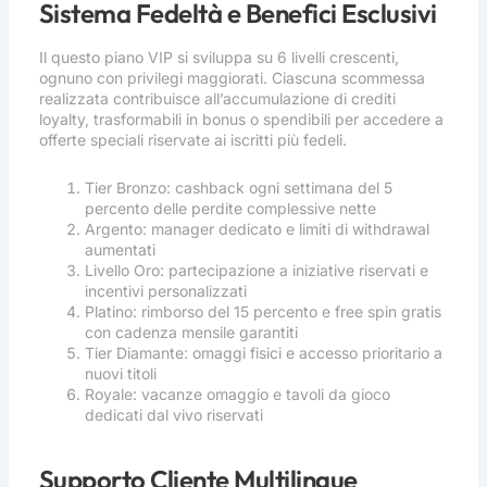
Sistema Fedeltà e Benefici Esclusivi
Il questo piano VIP si sviluppa su 6 livelli crescenti,
ognuno con privilegi maggiorati. Ciascuna scommessa
realizzata contribuisce all’accumulazione di crediti
loyalty, trasformabili in bonus o spendibili per accedere a
offerte speciali riservate ai iscritti più fedeli.
Tier Bronzo: cashback ogni settimana del 5
percento delle perdite complessive nette
Argento: manager dedicato e limiti di withdrawal
aumentati
Livello Oro: partecipazione a iniziative riservati e
incentivi personalizzati
Platino: rimborso del 15 percento e free spin gratis
con cadenza mensile garantiti
Tier Diamante: omaggi fisici e accesso prioritario a
nuovi titoli
Royale: vacanze omaggio e tavoli da gioco
dedicati dal vivo riservati
Supporto Cliente Multilingue