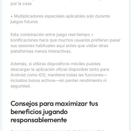
por la casa
• Multiplicadores especiales aplicables solo durante
juegos futuros
Esta combinación entre juego real‑tiempo +
bonificaciones hace que muchos usuarios prefieran pasar
sus sesiones habituales aquí antes que visitar otras
plataformas menos interactivas.
Además, si utilizas dispositivos móviles puedes
descargar la aplicación oficial disponible tanto para
Android como iOS; mantiene todas las funciones—
incluidos bonos activos—sin perder rendimiento ni
seguridad.
Consejos para maximizar tus
beneficios jugando
responsablemente