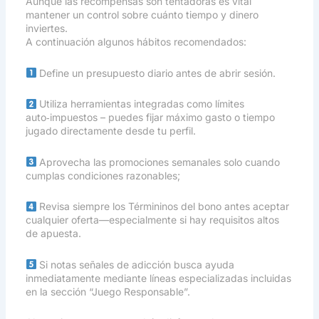
Aunque las recompensas son tentadoras es vital
mantener un control sobre cuánto tiempo y dinero
inviertes.
A continuación algunos hábitos recomendados:
Define un presupuesto diario antes de abrir sesión.
Utiliza herramientas integradas como límites
auto‑impuestos – puedes fijar máximo gasto o tiempo
jugado directamente desde tu perfil.
Aprovecha las promociones semanales solo cuando
cumplas condiciones razonables;
Revisa siempre los Términinos del bono antes aceptar
cualquier oferta—especialmente si hay requisitos altos
de apuesta.
Si notas señales de adicción busca ayuda
inmediatamente mediante líneas especializadas incluidas
en la sección “Juego Responsable”.