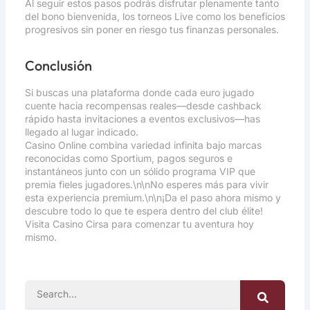
Al seguir estos pasos podrás disfrutar plenamente tanto
del bono bienvenida, los torneos Live como los beneficios
progresivos sin poner en riesgo tus finanzas personales.
Conclusión
Si buscas una plataforma donde cada euro jugado
cuente hacia recompensas reales—desde cashback
rápido hasta invitaciones a eventos exclusivos—has
llegado al lugar indicado.
Casino Online combina variedad infinita bajo marcas
reconocidas como Sportium, pagos seguros e
instantáneos junto con un sólido programa VIP que
premia fieles jugadores.\n\nNo esperes más para vivir
esta experiencia premium.\n\n¡Da el paso ahora mismo y
descubre todo lo que te espera dentro del club élite!
Visita
Casino Cirsa
para comenzar tu aventura hoy
mismo.
SEARCH