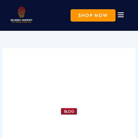
Skip
to
content
SHOP NOW
BLOG
Ventajas Exclusivas del
Programa VIP de