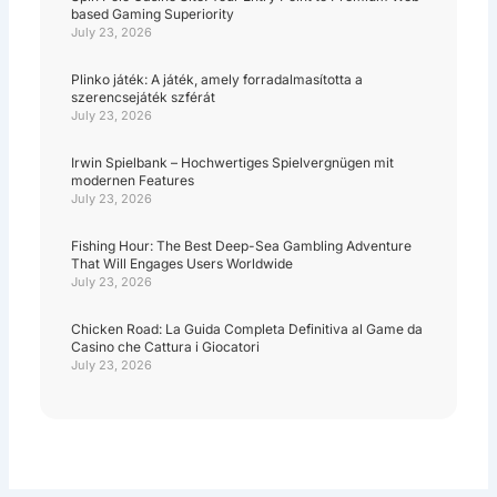
based Gaming Superiority
July 23, 2026
Plinko játék: A játék, amely forradalmasította a
szerencsejáték szférát
July 23, 2026
Irwin Spielbank – Hochwertiges Spielvergnügen mit
modernen Features
July 23, 2026
Fishing Hour: The Best Deep-Sea Gambling Adventure
That Will Engages Users Worldwide
July 23, 2026
Chicken Road: La Guida Completa Definitiva al Game da
Casino che Cattura i Giocatori
July 23, 2026