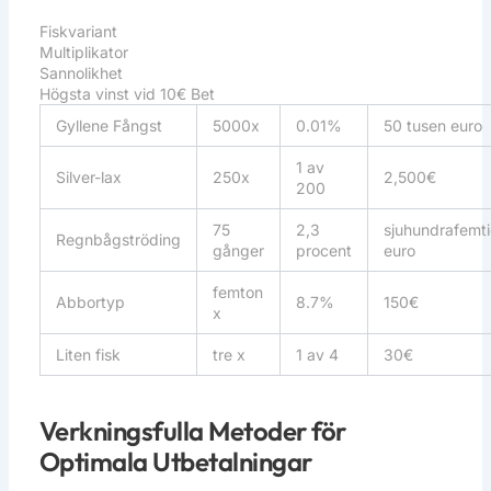
Fiskvariant
Multiplikator
Sannolikhet
Högsta vinst vid 10€ Bet
Gyllene Fångst
5000x
0.01%
50 tusen euro
1 av
Silver-lax
250x
2,500€
200
75
2,3
sjuhundrafemti
Regnbågströding
gånger
procent
euro
femton
Abbortyp
8.7%
150€
x
Liten fisk
tre x
1 av 4
30€
Verkningsfulla Metoder för
Optimala Utbetalningar