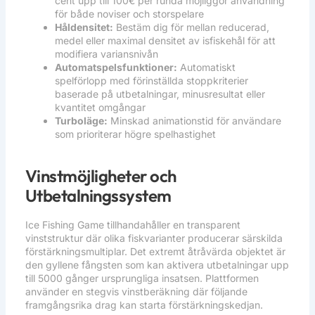
cent upp till 100€ per runda möjliggör användning
för både noviser och storspelare
Håldensitet:
Bestäm dig för mellan reducerad,
medel eller maximal densitet av isfiskehål för att
modifiera variansnivån
Automatspelsfunktioner:
Automatiskt
spelförlopp med förinställda stoppkriterier
baserade på utbetalningar, minusresultat eller
kvantitet omgångar
Turboläge:
Minskad animationstid för användare
som prioriterar högre spelhastighet
Vinstmöjligheter och
Utbetalningssystem
Ice Fishing Game tillhandahåller en transparent
vinststruktur där olika fiskvarianter producerar särskilda
förstärkningsmultiplar. Det extremt åtråvärda objektet är
den gyllene fångsten som kan aktivera utbetalningar upp
till 5000 gånger ursprungliga insatsen. Plattformen
använder en stegvis vinstberäkning där följande
framgångsrika drag kan starta förstärkningskedjan.