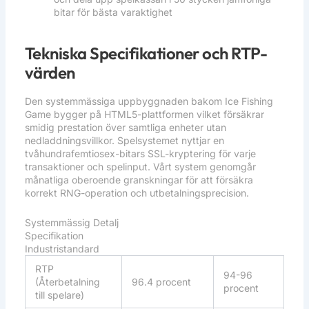
bitar för bästa varaktighet
Tekniska Specifikationer och RTP-
värden
Den systemmässiga uppbyggnaden bakom Ice Fishing
Game bygger på HTML5-plattformen vilket försäkrar
smidig prestation över samtliga enheter utan
nedladdningsvillkor. Spelsystemet nyttjar en
tvåhundrafemtiosex-bitars SSL-kryptering för varje
transaktioner och spelinput. Vårt system genomgår
månatliga oberoende granskningar för att försäkra
korrekt RNG-operation och utbetalningsprecision.
Systemmässig Detalj
Specifikation
Industristandard
RTP
94-96
(Återbetalning
96.4 procent
procent
till spelare)