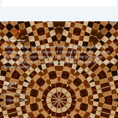
Seismic Imprint is a movement dedicated to showcasing how
individuals can create ripples of change in the world. Through
the Seismic Imprint book and the stories of the 50 Bridge
Builder participants, we empower users to discover their unique
Seismic Identity,
Pages
About
Impact Mosaic
Bridge Builders
Quiz