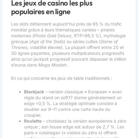
Les jeux de casino les plus
populaires en ligne
Les slots détiennent aujourd’hui près de 65 % du trafic
mondial grâce à leurs thématiques variées – pirates
modernes (
Pirate Gold Deluxe
, RTP≈96,5 %), mythologie
grecque (
Age of the Gods
) ou séries cultes (
Game of
Thrones
, volatilité élevée). La plupart offrent entre 20 et
30 lignes payantes, plusieurs multiplicateurs progressifs
ainsi qu’un jackpot progressif pouvant dépasser le million
d’euros dans
Mega Moolah
.
En ce qui concerne les jeux de table traditionnels :
Blackjack
– version classique « European » avec
règle du stand on soft17 donne généralement un
edge <0,5 %. La stratégie optimale consiste à
doubler sur
9–11
contre une carte haute du
croupier.
Roulette
– choisissez la version européenne à zéro
unique ; son house edge est autour de
2,7 %
. Les
paris « voisinage» (« voisins du zéro ») offrent