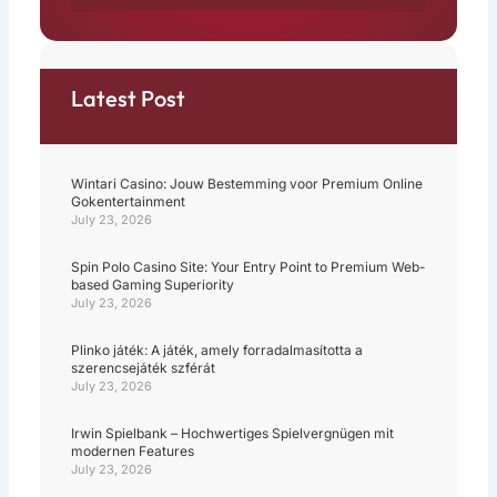
Latest Post
Wintari Casino: Jouw Bestemming voor Premium Online
Gokentertainment
July 23, 2026
Spin Polo Casino Site: Your Entry Point to Premium Web-
based Gaming Superiority
July 23, 2026
Plinko játék: A játék, amely forradalmasította a
szerencsejáték szférát
July 23, 2026
Irwin Spielbank – Hochwertiges Spielvergnügen mit
modernen Features
July 23, 2026