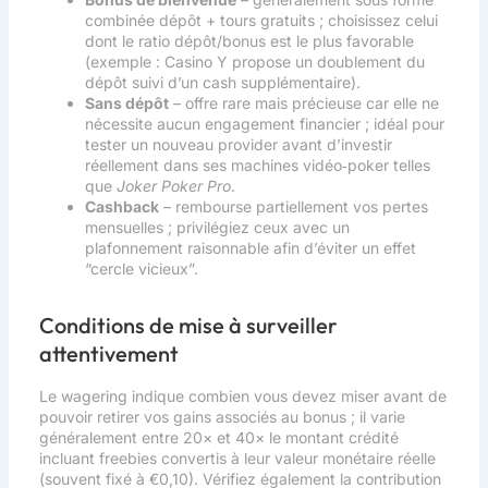
combinée dépôt + tours gratuits ; choisissez celui
dont le ratio dépôt/bonus est le plus favorable
(exemple : Casino Y propose un doublement du
dépôt suivi d’un cash supplémentaire).
Sans dépôt
– offre rare mais précieuse car elle ne
nécessite aucun engagement financier ; idéal pour
tester un nouveau provider avant d’investir
réellement dans ses machines vidéo‑poker telles
que
Joker Poker Pro
.
Cashback
– rembourse partiellement vos pertes
mensuelles ; privilégiez ceux avec un
plafonnement raisonnable afin d’éviter un effet
“cercle vicieux”.
Conditions de mise à surveiller
attentivement
Le wagering indique combien vous devez miser avant de
pouvoir retirer vos gains associés au bonus ; il varie
généralement entre 20× et 40× le montant crédité
incluant freebies convertis à leur valeur monétaire réelle
(souvent fixé à €0,10). Vérifiez également la contribution