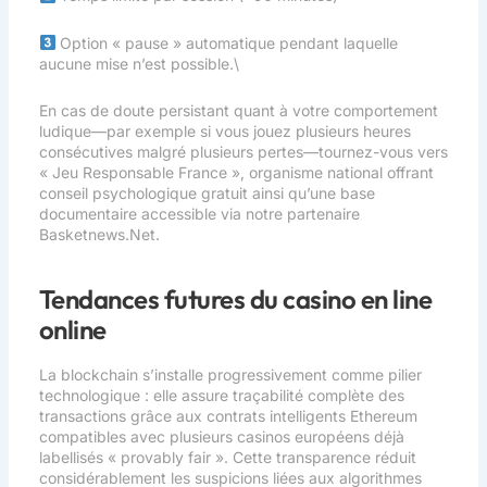
Option « pause » automatique pendant laquelle
aucune mise n’est possible.\
En cas de doute persistant quant à votre comportement
ludique—par exemple si vous jouez plusieurs heures
consécutives malgré plusieurs pertes—tournez-vous vers
« Jeu Responsable France », organisme national offrant
conseil psychologique gratuit ainsi qu’une base
documentaire accessible via notre partenaire
Basketnews.Net.
Tendances futures du casino en line​
online​
La blockchain s’installe progressivement comme pilier
technologique : elle assure traçabilité complète des
transactions grâce aux contrats intelligents Ethereum
compatibles avec plusieurs casinos européens déjà
labellisés « provably fair ». Cette transparence réduit
considérablement les suspicions liées aux algorithmes