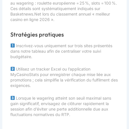
au wagering : roulette européenne = 25 %, slots = 100 %.
Ces détails sont systématiquement indiqués sur
Basketnews.Net lors du classement annuel « meilleur
casino en ligne 2026 ».
Stratégies pratiques
Inscrivez‑vous uniquement sur trois sites présentés
dans notre tableau afin de centraliser votre suivi
budgétaire.
Utilisez un tracker Excel ou l’application
MyCasinoStats pour enregistrer chaque mise liée aux
promotions ; cela simplifie la vérification du fulfilment des
exigences.
Lorsque le wagering atteint son seuil maximal sans
gain significatif, envisagez de clôturer rapidement la
session afin d’éviter une perte additionnelle due aux
fluctuations normatives du RTP.